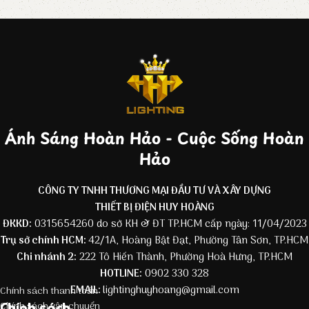
Ánh Sáng Hoàn Hảo - Cuộc Sống Hoàn
Hảo
CÔNG TY TNHH THƯƠNG MẠI ĐẦU TƯ VÀ XÂY DỰNG
THIẾT BỊ ĐIỆN HUY HOÀNG
ĐKKD:
0315654260 do sở KH & ĐT TP.HCM cấp ngày: 11/04/2023
Trụ sở chính HCM:
42/1A, Hoàng Bật Đạt, Phường Tân Sơn, TP.HCM
Chi nhánh 2:
222 Tô Hiến Thành, Phường Hoà Hưng, TP.HCM
HOTLINE:
0902 330 328
EMAIL:
lightinghuyhoang@gmail.com
Chính sách thanh toán
Chính sách
Chính sách vận chuyển