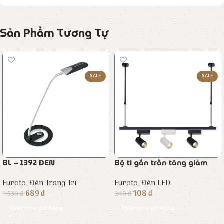
Sản Phẩm Tương Tự
SALE
SALE
BL – 1392 ĐEN
Bộ ti gắn trần tăng giảm
Euroto
,
Đèn Trang Trí
Euroto
,
Đèn LED
689
₫
108
₫
1.530
₫
240
₫
Thêm vào giỏ hàng
Thêm vào giỏ hàng