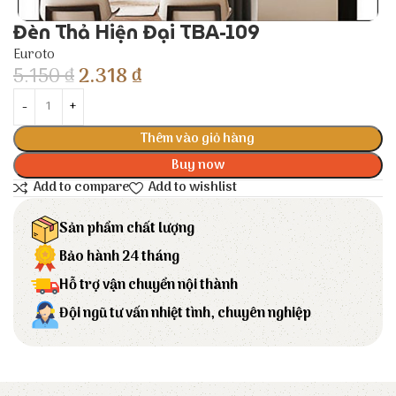
Đèn Thả Hiện Đại TBA-109
Euroto
5.150
₫
2.318
₫
Thêm vào giỏ hàng
Buy now
Add to compare
Add to wishlist
Sản phẩm chất lượng
Bảo hành 24 tháng
Hỗ trợ vận chuyển nội thành
Đội ngũ tư vấn nhiệt tình, chuyên nghiệp