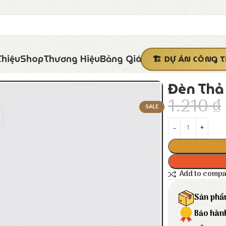
Thiệu
Shop
Thương Hiệu
Bảng Giá
DỰ ÁN CÔNG T
Đèn Thả 
1.210
₫
SALE
Add to comp
Sản phẩ
Bảo hàn