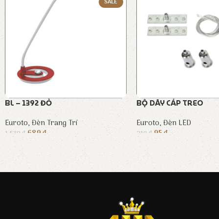
SALE
BL – 1392 ĐỎ
BỘ DÂY CÁP TREO
Euroto
,
Đèn Trang Trí
Euroto
,
Đèn LED
689
₫
95
₫
1.530
₫
210
₫