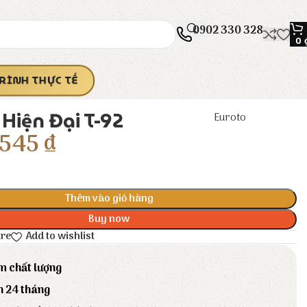
0902 330 328
0
RÌNH THỰC TẾ
Hiện Đại T-92
Euroto
545
₫
Thêm vào giỏ hàng
Buy now
are
Add to wishlist
m chất lượng
h 24 tháng