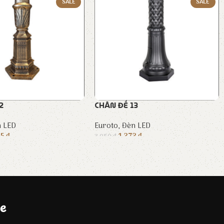
SALE
SALE
2
CHÂN ĐẾ 13
 LED
Euroto
,
Đèn LED
05
₫
1.373
₫
3.050
₫
e