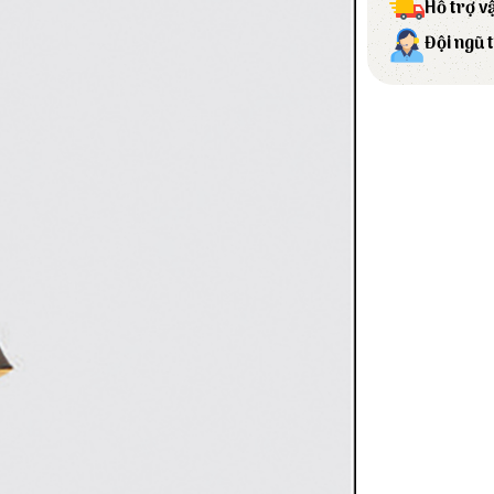
Hỗ trợ v
Đội ngũ 