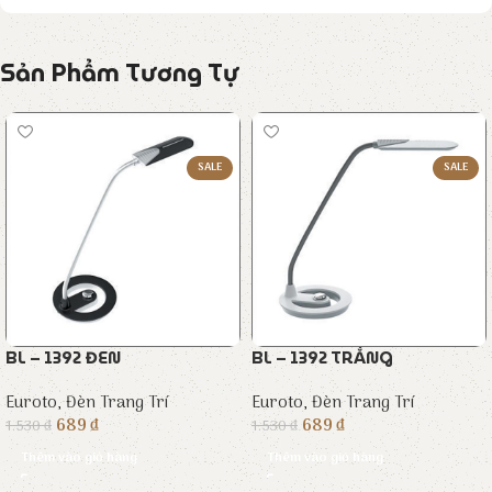
Sản Phẩm Tương Tự
SALE
SALE
BL – 1392 ĐEN
BL – 1392 TRẮNG
Euroto
,
Đèn Trang Trí
Euroto
,
Đèn Trang Trí
689
₫
689
₫
1.530
₫
1.530
₫
Thêm vào giỏ hàng
Thêm vào giỏ hàng