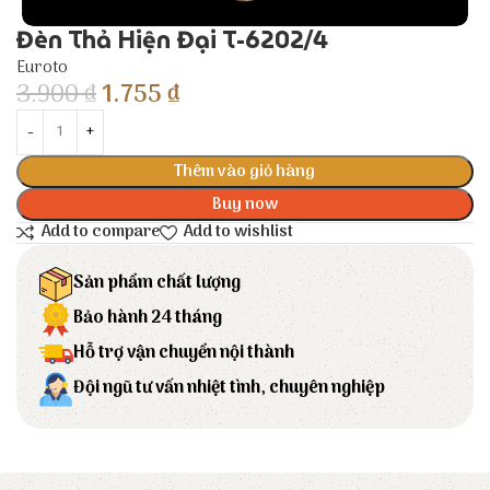
Đèn Thả Hiện Đại T-6202/4
Euroto
3.900
₫
1.755
₫
Thêm vào giỏ hàng
Buy now
Add to compare
Add to wishlist
Sản phẩm chất lượng
Bảo hành 24 tháng
Hỗ trợ vận chuyển nội thành
Đội ngũ tư vấn nhiệt tình, chuyên nghiệp