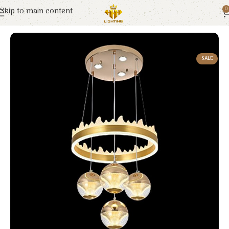
Skip to main content
0
Trang chủ
Euroto
Đèn Trang Trí
SALE