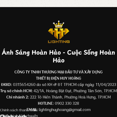
Ánh Sáng Hoàn Hảo - Cuộc Sống Hoàn
Hảo
CÔNG TY TNHH THƯƠNG MẠI ĐẦU TƯ VÀ XÂY DỰNG
THIẾT BỊ ĐIỆN HUY HOÀNG
ĐKKD:
0315654260 do sở KH & ĐT TP.HCM cấp ngày: 11/04/2023
Trụ sở chính HCM:
42/1A, Hoàng Bật Đạt, Phường Tân Sơn, TP.HCM
Chi nhánh 2:
222 Tô Hiến Thành, Phường Hoà Hưng, TP.HCM
HOTLINE:
0902 330 328
EMAIL:
lightinghuyhoang@gmail.com
Chính sách thanh toán
Chính sách
Chính sách vận chuyển