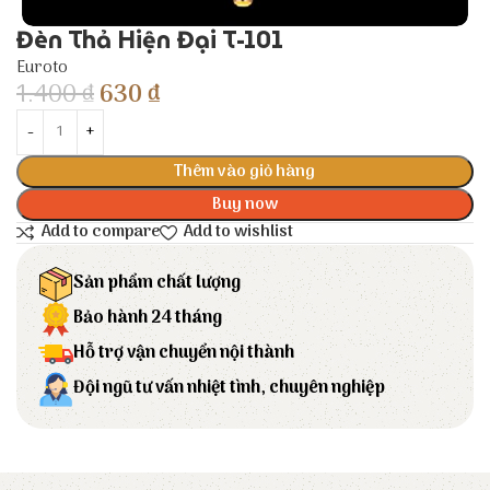
Đèn Thả Hiện Đại T-101
Euroto
1.400
₫
630
₫
Thêm vào giỏ hàng
Buy now
Add to compare
Add to wishlist
Sản phẩm chất lượng
Bảo hành 24 tháng
Hỗ trợ vận chuyển nội thành
Đội ngũ tư vấn nhiệt tình, chuyên nghiệp