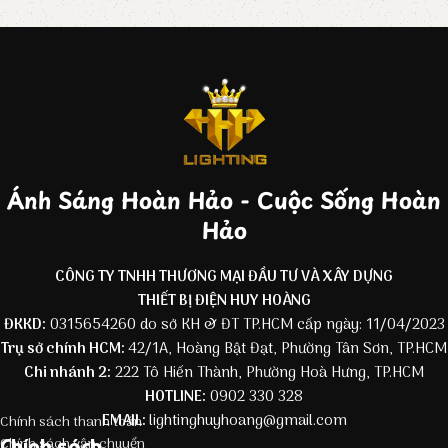
Ánh Sáng Hoàn Hảo - Cuộc Sống Hoàn
Hảo
CÔNG TY TNHH THƯƠNG MẠI ĐẦU TƯ VÀ XÂY DỰNG
THIẾT BỊ ĐIỆN HUY HOÀNG
ĐKKD:
0315654260 do sở KH & ĐT TP.HCM cấp ngày: 11/04/2023
Trụ sở chính HCM:
42/1A, Hoàng Bật Đạt, Phường Tân Sơn, TP.HCM
Chi nhánh 2:
222 Tô Hiến Thành, Phường Hoà Hưng, TP.HCM
HOTLINE:
0902 330 328
EMAIL:
lightinghuyhoang@gmail.com
Chính sách thanh toán
Chính sách
Chính sách vận chuyển