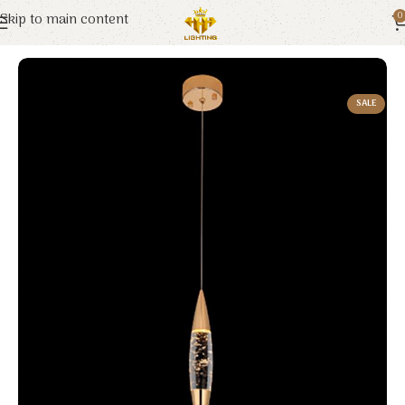
Skip to main content
0
Trang chủ
Euroto
Đèn Trang Trí
SALE