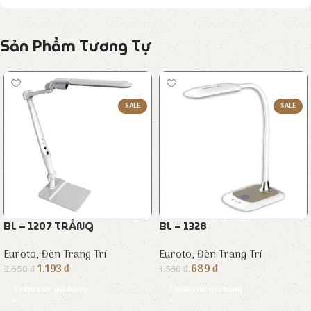
Sản Phẩm Tương Tự
SALE
SALE
BL – 1207 TRẮNG
BL – 1328
Euroto
,
Đèn Trang Trí
Euroto
,
Đèn Trang Trí
1.193
₫
689
₫
2.650
₫
1.530
₫
Thêm vào giỏ hàng
Thêm vào giỏ hàng