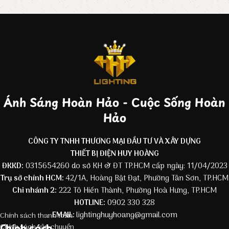
Ánh Sáng Hoàn Hảo - Cuộc Sống Hoàn
Hảo
CÔNG TY TNHH THƯƠNG MẠI ĐẦU TƯ VÀ XÂY DỰNG
THIẾT BỊ ĐIỆN HUY HOÀNG
ĐKKD:
0315654260 do sở KH & ĐT TP.HCM cấp ngày: 11/04/2023
Trụ sở chính HCM:
42/1A, Hoàng Bật Đạt, Phường Tân Sơn, TP.HCM
Chi nhánh 2:
222 Tô Hiến Thành, Phường Hoà Hưng, TP.HCM
HOTLINE:
0902 330 328
EMAIL:
lightinghuyhoang@gmail.com
Chính sách thanh toán
Chính sách
Chính sách vận chuyển