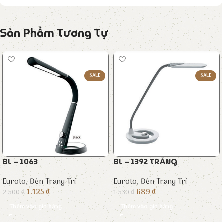
Sản Phẩm Tương Tự
SALE
SALE
BL – 1063
BL – 1392 TRẮNG
Euroto
,
Đèn Trang Trí
Euroto
,
Đèn Trang Trí
1.125
₫
689
₫
2.500
₫
1.530
₫
Thêm vào giỏ hàng
Thêm vào giỏ hàng