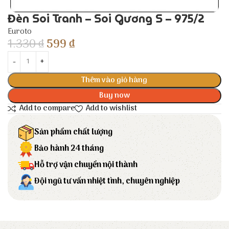
Đèn Soi Tranh – Soi Gương S – 975/2
Euroto
1.330
₫
599
₫
Thêm vào giỏ hàng
Buy now
Add to compare
Add to wishlist
Sản phẩm chất lượng
Bảo hành 24 tháng
Hỗ trợ vận chuyển nội thành
Đội ngũ tư vấn nhiệt tình, chuyên nghiệp