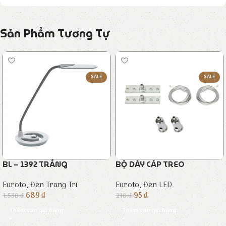
Sản Phẩm Tương Tự
SALE
SALE
BL – 1392 TRẮNG
BỘ DÂY CÁP TREO
Euroto
,
Đèn Trang Trí
Euroto
,
Đèn LED
689
₫
95
₫
1.530
₫
210
₫
Thêm vào giỏ hàng
Thêm vào giỏ hàng