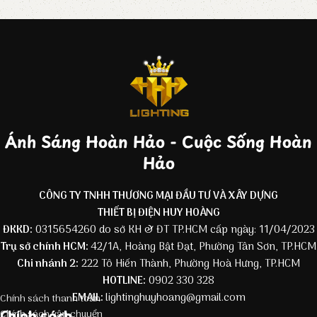
Ánh Sáng Hoàn Hảo - Cuộc Sống Hoàn
Hảo
CÔNG TY TNHH THƯƠNG MẠI ĐẦU TƯ VÀ XÂY DỰNG
THIẾT BỊ ĐIỆN HUY HOÀNG
ĐKKD:
0315654260 do sở KH & ĐT TP.HCM cấp ngày: 11/04/2023
Trụ sở chính HCM:
42/1A, Hoàng Bật Đạt, Phường Tân Sơn, TP.HCM
Chi nhánh 2:
222 Tô Hiến Thành, Phường Hoà Hưng, TP.HCM
HOTLINE:
0902 330 328
EMAIL:
lightinghuyhoang@gmail.com
Chính sách thanh toán
Chính sách
Chính sách vận chuyển