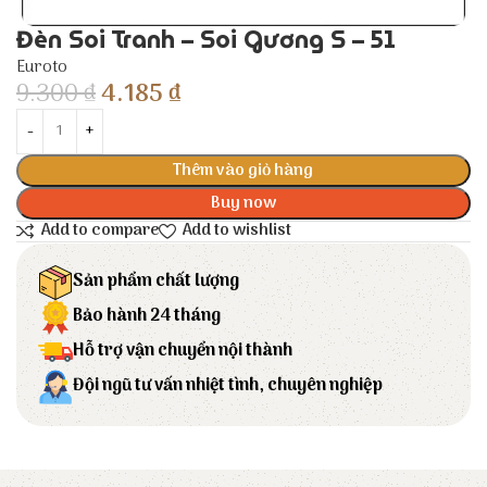
Đèn Soi Tranh – Soi Gương S – 51
Euroto
9.300
₫
4.185
₫
Thêm vào giỏ hàng
Buy now
Add to compare
Add to wishlist
Sản phẩm chất lượng
Bảo hành 24 tháng
Hỗ trợ vận chuyển nội thành
Đội ngũ tư vấn nhiệt tình, chuyên nghiệp