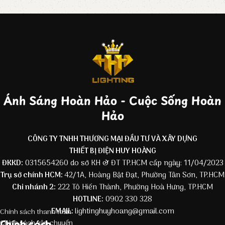
Ánh Sáng Hoàn Hảo - Cuộc Sống Hoàn
Hảo
CÔNG TY TNHH THƯƠNG MẠI ĐẦU TƯ VÀ XÂY DỰNG
THIẾT BỊ ĐIỆN HUY HOÀNG
ĐKKD:
0315654260 do sở KH & ĐT TP.HCM cấp ngày: 11/04/2023
Trụ sở chính HCM:
42/1A, Hoàng Bật Đạt, Phường Tân Sơn, TP.HCM
Chi nhánh 2:
222 Tô Hiến Thành, Phường Hoà Hưng, TP.HCM
HOTLINE:
0902 330 328
EMAIL:
lightinghuyhoang@gmail.com
Chính sách thanh toán
Chính sách
Chính sách vận chuyển