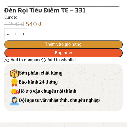
Đèn Rọi Tiêu Điểm TE – 331
Euroto
1.200
₫
540
₫
Thêm vào giỏ hàng
Buy now
Add to compare
Add to wishlist
Sản phẩm chất lượng
Bảo hành 24 tháng
Hỗ trợ vận chuyển nội thành
Đội ngũ tư vấn nhiệt tình, chuyên nghiệp