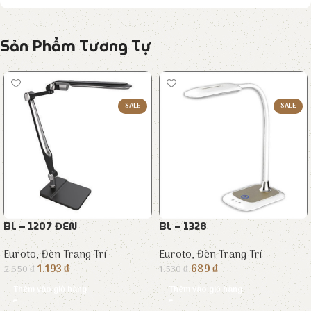
Sản Phẩm Tương Tự
SALE
SALE
BL – 1207 ĐEN
BL – 1328
Euroto
,
Đèn Trang Trí
Euroto
,
Đèn Trang Trí
1.193
₫
689
₫
2.650
₫
1.530
₫
Thêm vào giỏ hàng
Thêm vào giỏ hàng