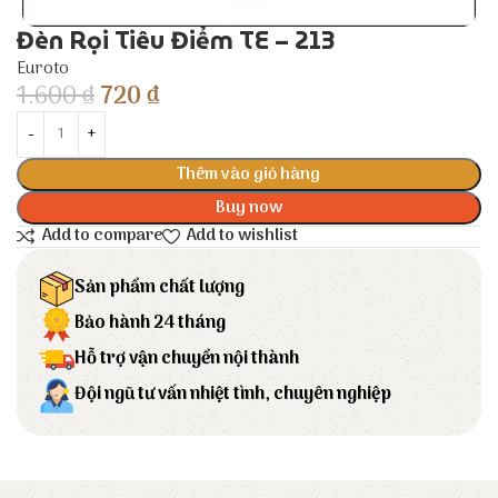
Đèn Rọi Tiêu Điểm TE – 213
Euroto
1.600
₫
720
₫
Thêm vào giỏ hàng
Buy now
Add to compare
Add to wishlist
Sản phẩm chất lượng
Bảo hành 24 tháng
Hỗ trợ vận chuyển nội thành
Đội ngũ tư vấn nhiệt tình, chuyên nghiệp