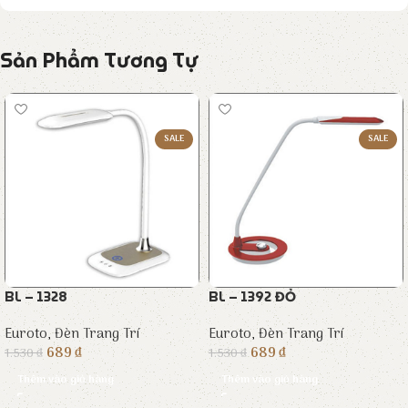
Sản Phẩm Tương Tự
SALE
SALE
BL – 1328
BL – 1392 ĐỎ
Euroto
,
Đèn Trang Trí
Euroto
,
Đèn Trang Trí
689
₫
689
₫
1.530
₫
1.530
₫
Thêm vào giỏ hàng
Thêm vào giỏ hàng