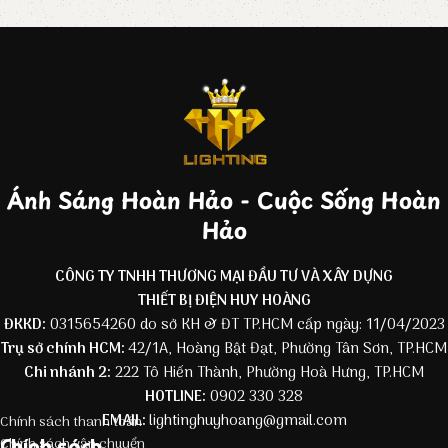
Ánh Sáng Hoàn Hảo - Cuộc Sống Hoàn
Hảo
CÔNG TY TNHH THƯƠNG MẠI ĐẦU TƯ VÀ XÂY DỰNG
THIẾT BỊ ĐIỆN HUY HOÀNG
ĐKKD:
0315654260 do sở KH & ĐT TP.HCM cấp ngày: 11/04/2023
Trụ sở chính HCM:
42/1A, Hoàng Bật Đạt, Phường Tân Sơn, TP.HCM
Chi nhánh 2:
222 Tô Hiến Thành, Phường Hoà Hưng, TP.HCM
HOTLINE:
0902 330 328
EMAIL:
lightinghuyhoang@gmail.com
Chính sách thanh toán
Chính sách
Chính sách vận chuyển