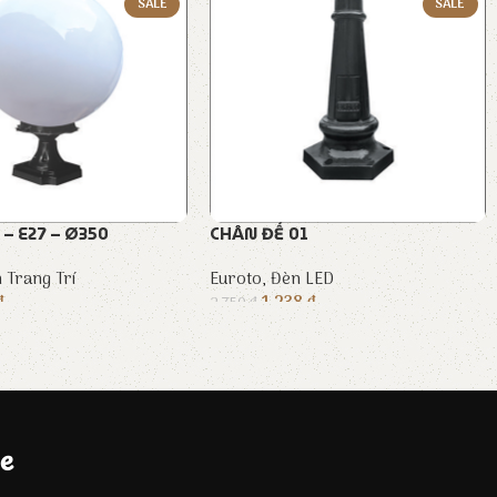
SALE
SALE
– E27 – Ø350
CHÂN ĐẾ 01
 Trang Trí
Euroto
,
Đèn LED
₫
1.238
₫
2.750
₫
e