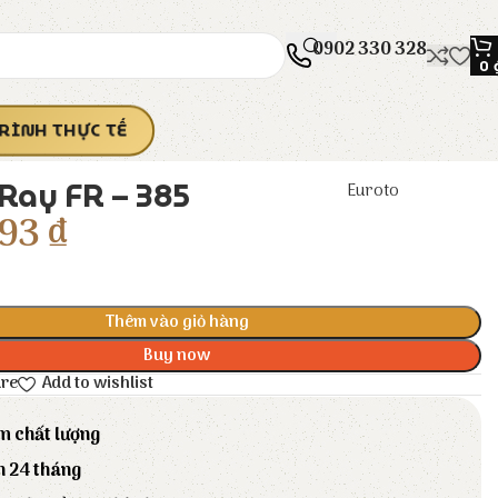
0902 330 328
0
RÌNH THỰC TẾ
Ray FR – 385
Euroto
93
₫
Thêm vào giỏ hàng
Buy now
are
Add to wishlist
m chất lượng
h 24 tháng