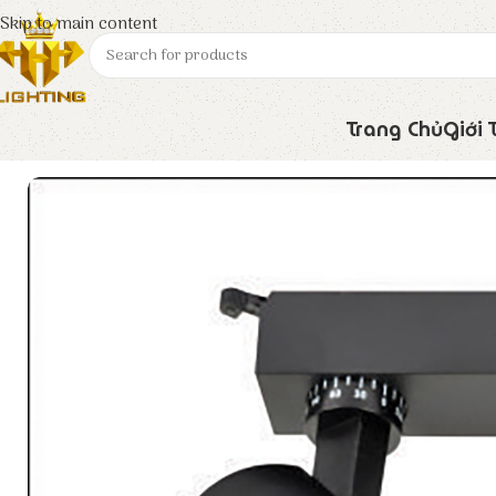
Skip to main content
Trang Chủ
Giới 
Trang chủ
Euroto
Đèn LED
Đèn Rọi Ray FR – 385