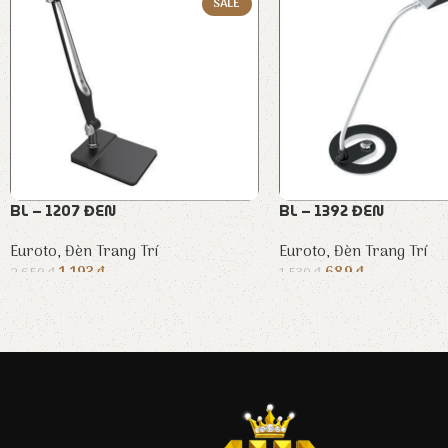
SALE
BL – 1207 ĐEN
BL – 1392 ĐEN
Euroto
,
Đèn Trang Trí
Euroto
,
Đèn Trang Trí
1.193
₫
689
₫
2.650
₫
1.530
₫