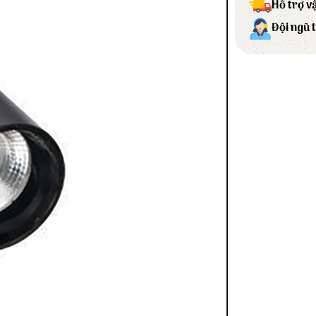
Hỗ trợ v
Đội ngũ 