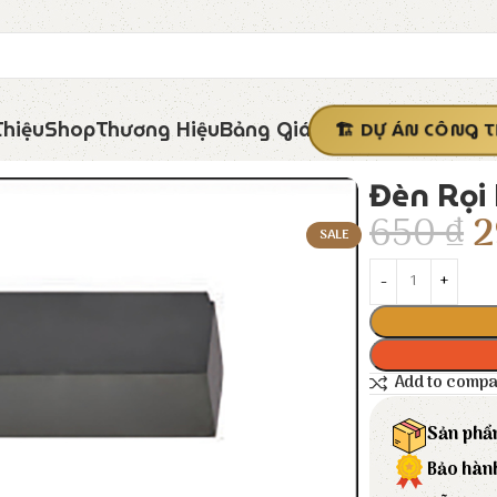
Thiệu
Shop
Thương Hiệu
Bảng Giá
DỰ ÁN CÔNG T
Đèn Rọi 
650
₫
2
SALE
Add to comp
Sản phẩ
Bảo hàn