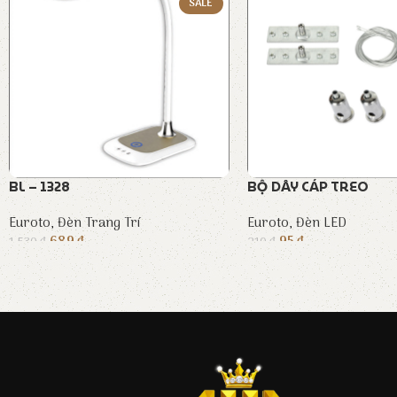
SALE
BL – 1328
BỘ DÂY CÁP TREO
Euroto
,
Đèn Trang Trí
Euroto
,
Đèn LED
689
₫
95
₫
1.530
₫
210
₫