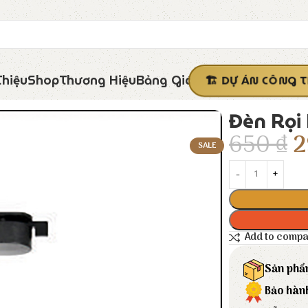
Thiệu
Shop
Thương Hiệu
Bảng Giá
DỰ ÁN CÔNG T
Đèn Rọi 
650
₫
2
SALE
Add to comp
Sản phẩ
Bảo hàn