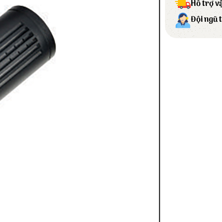
Hỗ trợ v
Đội ngũ 