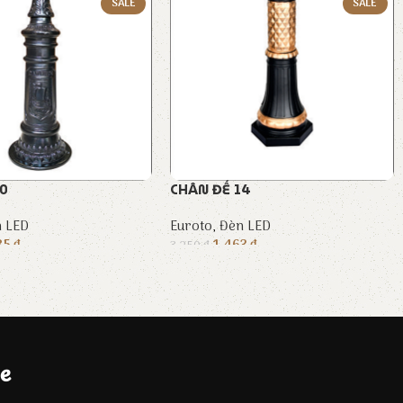
SALE
SALE
10
CHÂN ĐẾ 14
 LED
Euroto
,
Đèn LED
85
₫
1.463
₫
3.250
₫
e