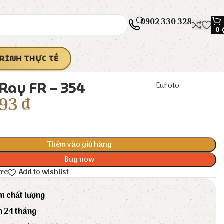
0902 330 328
0
RÌNH THỰC TẾ
Ray FR – 354
Euroto
93
₫
Thêm vào giỏ hàng
Buy now
are
Add to wishlist
m chất lượng
h 24 tháng