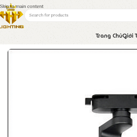
Skip to main content
Trang Chủ
Giới 
Trang chủ
Euroto
Đèn LED
Đèn Rọi Ray FR – 354