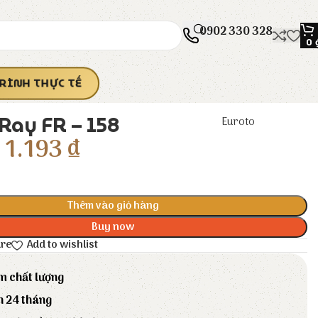
0902 330 328
0
RÌNH THỰC TẾ
Ray FR – 158
Euroto
1.193
₫
Thêm vào giỏ hàng
Buy now
are
Add to wishlist
m chất lượng
h 24 tháng