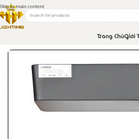
Skip to main content
Trang Chủ
Giới 
Trang chủ
Euroto
Đèn LED
Đèn Rọi Ray FR – 158