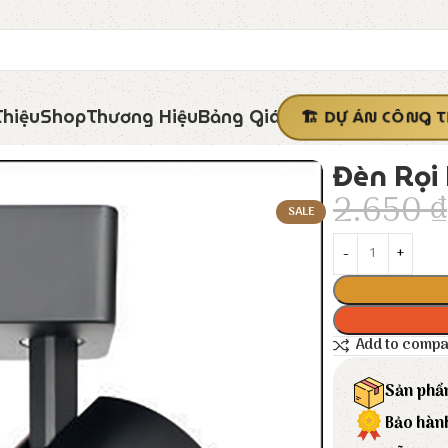
Thiệu
Shop
Thương Hiệu
Bảng Giá
DỰ ÁN CÔNG T
Đèn Rọi 
2.650
₫
SALE
Add to comp
Sản phẩ
Bảo hàn