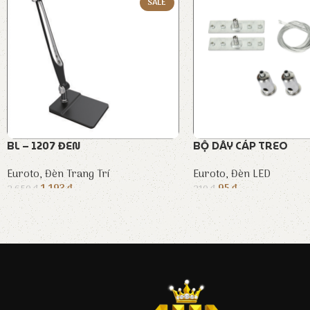
SALE
BL – 1207 ĐEN
BỘ DÂY CÁP TREO
Euroto
,
Đèn Trang Trí
Euroto
,
Đèn LED
1.193
₫
95
₫
2.650
₫
210
₫