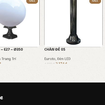
SALE
SALE
– E27 – Ø350
CHÂN ĐẾ 05
 Trang Trí
Euroto
,
Đèn LED
₫
2.174
₫
4.830
₫
e