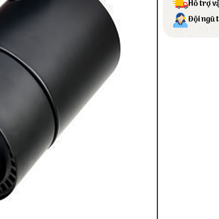
Hỗ trợ v
Đội ngũ 