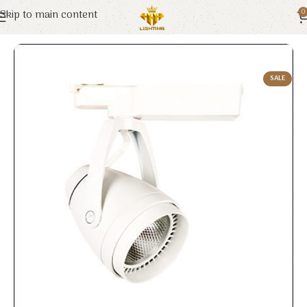
Skip to main content
0
Trang chủ
Euroto
Đèn LED
SALE