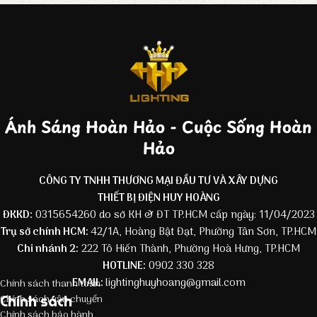
Ánh Sáng Hoàn Hảo - Cuộc Sống Hoàn
Hảo
CÔNG TY TNHH THƯƠNG MẠI ĐẦU TƯ VÀ XÂY DỰNG
THIẾT BỊ ĐIỆN HUY HOÀNG
ĐKKD:
0315654260 do sở KH & ĐT TP.HCM cấp ngày: 11/04/2023
Trụ sở chính HCM:
42/1A, Hoàng Bật Đạt, Phường Tân Sơn, TP.HCM
Chi nhánh 2:
222 Tô Hiến Thành, Phường Hoà Hưng, TP.HCM
HOTLINE:
0902 330 328
EMAIL:
lightinghuyhoang@gmail.com
Chính sách thanh toán
Chính sách
Chính sách vận chuyển
Chính sách bảo hành