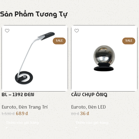
Sản Phẩm Tương Tự
SALE
SALE
BL – 1392 ĐEN
CẦU CHỤP ỐNG
Euroto
,
Đèn Trang Trí
Euroto
,
Đèn LED
689
₫
36
₫
1.530
₫
80
₫
Thêm vào giỏ hàng
Thêm vào giỏ hàng