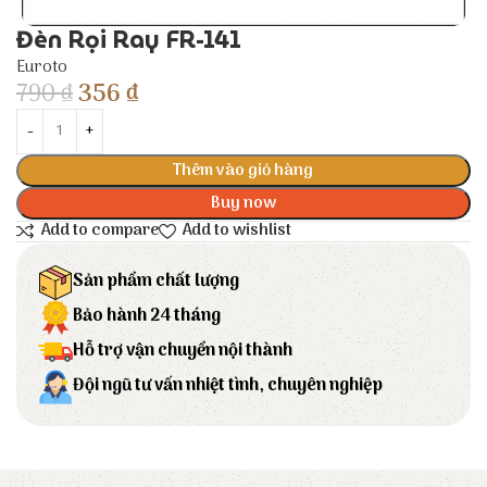
Đèn Rọi Ray FR-141
Euroto
790
₫
356
₫
Thêm vào giỏ hàng
Buy now
Add to compare
Add to wishlist
Sản phẩm chất lượng
Bảo hành 24 tháng
Hỗ trợ vận chuyển nội thành
Đội ngũ tư vấn nhiệt tình, chuyên nghiệp