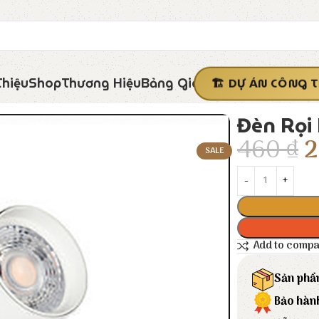
Thiệu
Shop
Thương Hiệu
Bảng Giá
DỰ ÁN CÔNG T
Đèn Rọi
460
₫
SALE
Add to comp
Sản phẩ
Bảo hàn