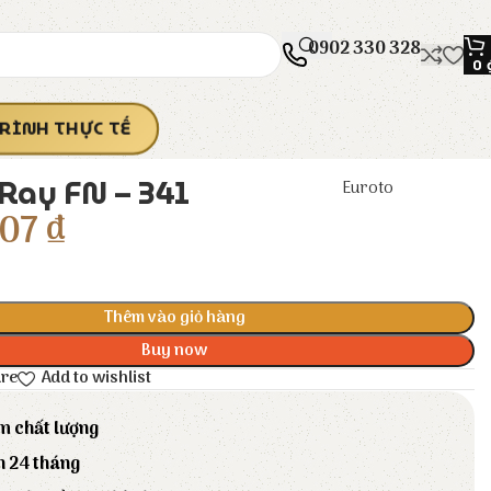
0902 330 328
0
RÌNH THỰC TẾ
 Ray FN – 341
Euroto
207
₫
Thêm vào giỏ hàng
Buy now
are
Add to wishlist
m chất lượng
h 24 tháng