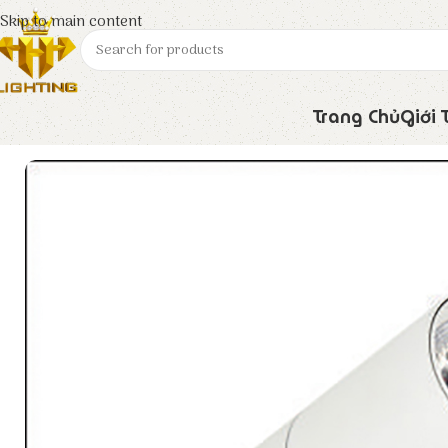
Skip to main content
Trang Chủ
Giới 
Trang chủ
Euroto
Đèn LED
Đèn Rọi Ray FN – 341