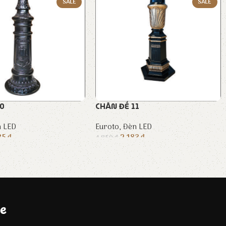
SALE
SALE
10
CHÂN ĐẾ 11
 LED
Euroto
,
Đèn LED
85
₫
2.183
₫
4.850
₫
e