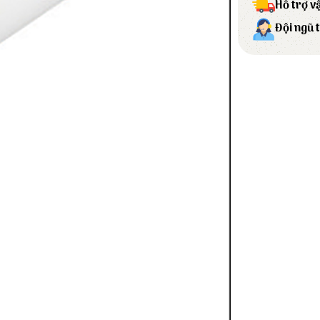
Hỗ trợ v
Đội ngũ 