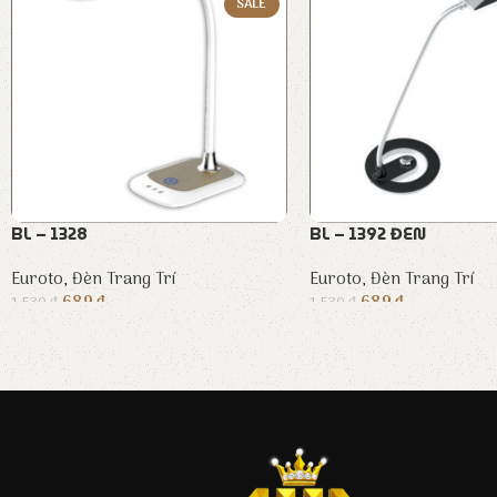
SALE
BL – 1328
BL – 1392 ĐEN
Euroto
,
Đèn Trang Trí
Euroto
,
Đèn Trang Trí
689
₫
689
₫
1.530
₫
1.530
₫