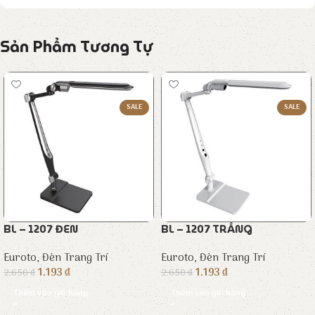
Sản Phẩm Tương Tự
SALE
SALE
BL – 1207 ĐEN
BL – 1207 TRẮNG
Euroto
,
Đèn Trang Trí
Euroto
,
Đèn Trang Trí
1.193
₫
1.193
₫
2.650
₫
2.650
₫
Thêm vào giỏ hàng
Thêm vào giỏ hàng