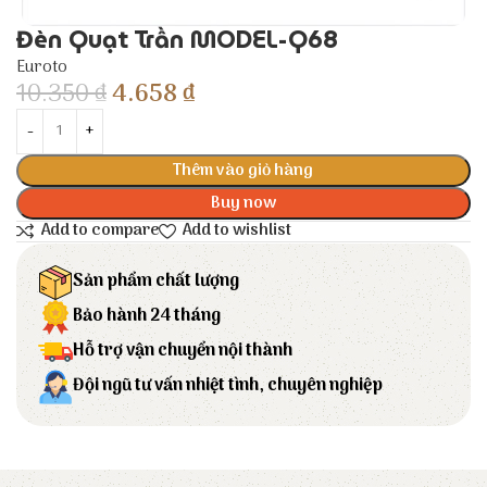
Đèn Quạt Trần MODEL-Q68
Euroto
10.350
₫
4.658
₫
Thêm vào giỏ hàng
Buy now
Add to compare
Add to wishlist
Sản phẩm chất lượng
Bảo hành 24 tháng
Hỗ trợ vận chuyển nội thành
Đội ngũ tư vấn nhiệt tình, chuyên nghiệp