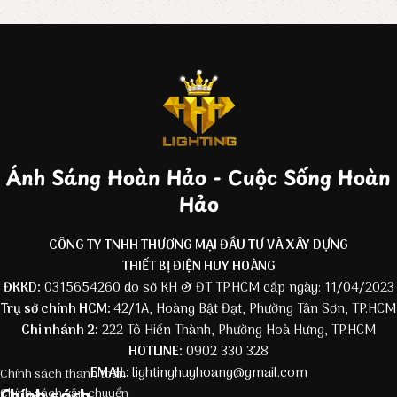
Ánh Sáng Hoàn Hảo - Cuộc Sống Hoàn
Hảo
CÔNG TY TNHH THƯƠNG MẠI ĐẦU TƯ VÀ XÂY DỰNG
THIẾT BỊ ĐIỆN HUY HOÀNG
ĐKKD:
0315654260 do sở KH & ĐT TP.HCM cấp ngày: 11/04/2023
Trụ sở chính HCM:
42/1A, Hoàng Bật Đạt, Phường Tân Sơn, TP.HCM
Chi nhánh 2:
222 Tô Hiến Thành, Phường Hoà Hưng, TP.HCM
HOTLINE:
0902 330 328
EMAIL:
lightinghuyhoang@gmail.com
Chính sách thanh toán
Chính sách
Chính sách vận chuyển