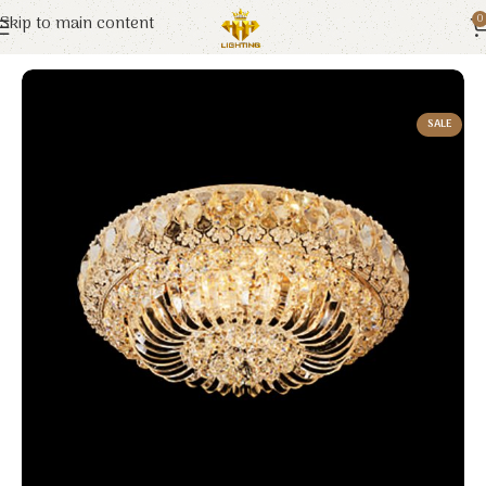
Skip to main content
0
Trang chủ
Euroto
Đèn Trang Trí
SALE