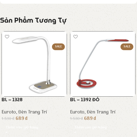
Sản Phẩm Tương Tự
SALE
SALE
BL – 1328
BL – 1392 ĐỎ
Euroto
,
Đèn Trang Trí
Euroto
,
Đèn Trang Trí
689
₫
689
₫
1.530
₫
1.530
₫
Thêm vào giỏ hàng
Thêm vào giỏ hàng