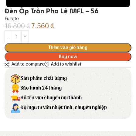
Đèn Ốp Trần Pha Lê MFL – 56
Euroto
16.800
₫
7.560
₫
Thêm vào giỏ hàng
Buy now
Add to compare
Add to wishlist
Sản phẩm chất lượng
Bảo hành 24 tháng
Hỗ trợ vận chuyển nội thành
Đội ngũ tư vấn nhiệt tình, chuyên nghiệp