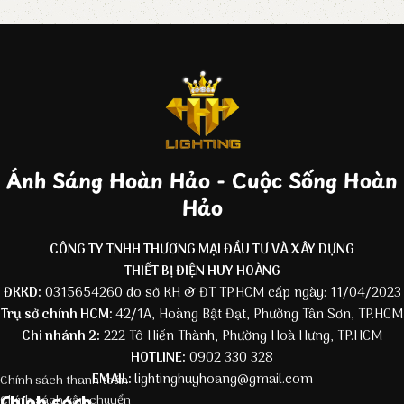
Ánh Sáng Hoàn Hảo - Cuộc Sống Hoàn
Hảo
CÔNG TY TNHH THƯƠNG MẠI ĐẦU TƯ VÀ XÂY DỰNG
THIẾT BỊ ĐIỆN HUY HOÀNG
ĐKKD:
0315654260 do sở KH & ĐT TP.HCM cấp ngày: 11/04/2023
Trụ sở chính HCM:
42/1A, Hoàng Bật Đạt, Phường Tân Sơn, TP.HCM
Chi nhánh 2:
222 Tô Hiến Thành, Phường Hoà Hưng, TP.HCM
HOTLINE:
0902 330 328
EMAIL:
lightinghuyhoang@gmail.com
Chính sách thanh toán
Chính sách
Chính sách vận chuyển