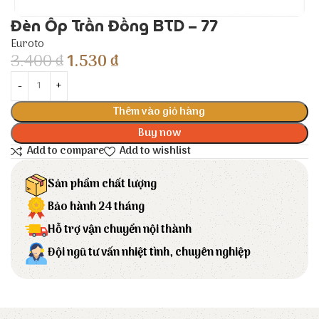
Đèn Ốp Trần Đồng BTD – 77
Euroto
3.400
₫
1.530
₫
Thêm vào giỏ hàng
Buy now
Add to compare
Add to wishlist
Sản phẩm chất lượng
Bảo hành 24 tháng
Hỗ trợ vận chuyển nội thành
Đội ngũ tư vấn nhiệt tình, chuyên nghiệp