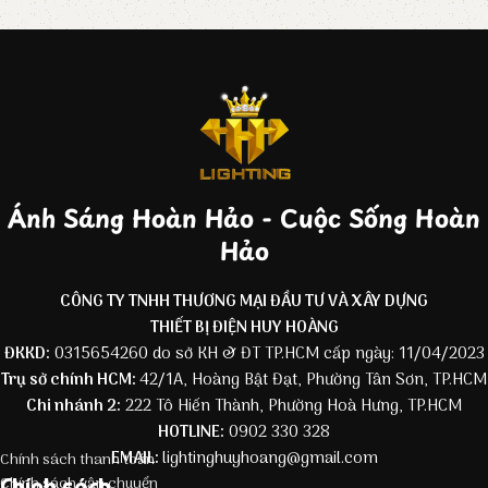
Ánh Sáng Hoàn Hảo - Cuộc Sống Hoàn
Hảo
CÔNG TY TNHH THƯƠNG MẠI ĐẦU TƯ VÀ XÂY DỰNG
THIẾT BỊ ĐIỆN HUY HOÀNG
ĐKKD:
0315654260 do sở KH & ĐT TP.HCM cấp ngày: 11/04/2023
Trụ sở chính HCM:
42/1A, Hoàng Bật Đạt, Phường Tân Sơn, TP.HCM
Chi nhánh 2:
222 Tô Hiến Thành, Phường Hoà Hưng, TP.HCM
HOTLINE:
0902 330 328
EMAIL:
lightinghuyhoang@gmail.com
Chính sách thanh toán
Chính sách
Chính sách vận chuyển