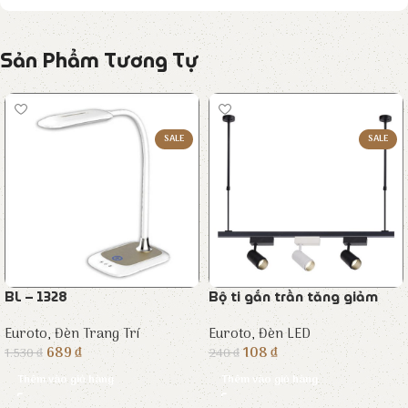
Sản Phẩm Tương Tự
SALE
SALE
BL – 1328
Bộ ti gắn trần tăng giảm
Euroto
,
Đèn Trang Trí
Euroto
,
Đèn LED
689
₫
108
₫
1.530
₫
240
₫
Thêm vào giỏ hàng
Thêm vào giỏ hàng