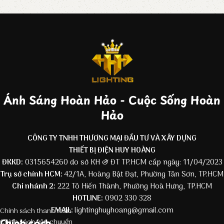
Ánh Sáng Hoàn Hảo - Cuộc Sống Hoàn
Hảo
CÔNG TY TNHH THƯƠNG MẠI ĐẦU TƯ VÀ XÂY DỰNG
THIẾT BỊ ĐIỆN HUY HOÀNG
ĐKKD:
0315654260 do sở KH & ĐT TP.HCM cấp ngày: 11/04/2023
Trụ sở chính HCM:
42/1A, Hoàng Bật Đạt, Phường Tân Sơn, TP.HCM
Chi nhánh 2:
222 Tô Hiến Thành, Phường Hoà Hưng, TP.HCM
HOTLINE:
0902 330 328
EMAIL:
lightinghuyhoang@gmail.com
Chính sách thanh toán
Chính sách
Chính sách vận chuyển