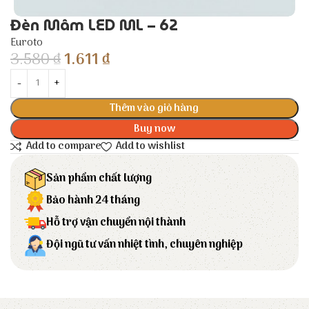
Đèn Mâm LED ML – 62
Euroto
3.580
₫
1.611
₫
Thêm vào giỏ hàng
Buy now
Add to compare
Add to wishlist
Sản phẩm chất lượng
Bảo hành 24 tháng
Hỗ trợ vận chuyển nội thành
Đội ngũ tư vấn nhiệt tình, chuyên nghiệp