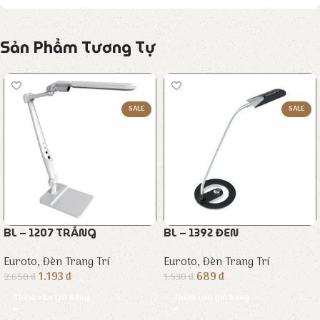
Sản Phẩm Tương Tự
SALE
SALE
BL – 1207 TRẮNG
BL – 1392 ĐEN
Euroto
,
Đèn Trang Trí
Euroto
,
Đèn Trang Trí
1.193
₫
689
₫
2.650
₫
1.530
₫
Thêm vào giỏ hàng
Thêm vào giỏ hàng