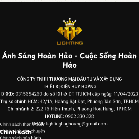
Ánh Sáng Hoàn Hảo - Cuộc Sống Hoàn
Hảo
CÔNG TY TNHH THƯƠNG MẠI ĐẦU TƯ VÀ XÂY DỰNG
THIẾT BỊ ĐIỆN HUY HOÀNG
ĐKKD:
0315654260 do sở KH & ĐT TP.HCM cấp ngày: 11/04/2023
Trụ sở chính HCM:
42/1A, Hoàng Bật Đạt, Phường Tân Sơn, TP.HCM
Chi nhánh 2:
222 Tô Hiến Thành, Phường Hoà Hưng, TP.HCM
HOTLINE:
0902 330 328
EMAIL:
lightinghuyhoang@gmail.com
Chính sách thanh toán
Chính sách
Chính sách vận chuyển
Chính sách bảo hành