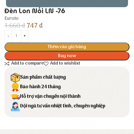
Đèn Lon Nổi LN -76
Euroto
1.660
₫
747
₫
Thêm vào giỏ hàng
Buy now
Add to compare
Add to wishlist
Sản phẩm chất lượng
Bảo hành 24 tháng
Hỗ trợ vận chuyển nội thành
Đội ngũ tư vấn nhiệt tình, chuyên nghiệp