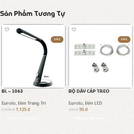
Sản Phẩm Tương Tự
SALE
SALE
BL – 1063
BỘ DÂY CÁP TREO
Euroto
,
Đèn Trang Trí
Euroto
,
Đèn LED
1.125
₫
95
₫
2.500
₫
210
₫
Thêm vào giỏ hàng
Thêm vào giỏ hàng