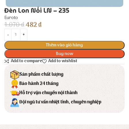
Đèn Lon Nổi LN – 235
Euroto
1.070
₫
482
₫
Thêm vào giỏ hàng
Buy now
Add to compare
Add to wishlist
Sản phẩm chất lượng
Bảo hành 24 tháng
Hỗ trợ vận chuyển nội thành
Đội ngũ tư vấn nhiệt tình, chuyên nghiệp