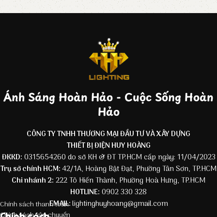
Ánh Sáng Hoàn Hảo - Cuộc Sống Hoàn
Hảo
CÔNG TY TNHH THƯƠNG MẠI ĐẦU TƯ VÀ XÂY DỰNG
THIẾT BỊ ĐIỆN HUY HOÀNG
ĐKKD:
0315654260 do sở KH & ĐT TP.HCM cấp ngày: 11/04/2023
Trụ sở chính HCM:
42/1A, Hoàng Bật Đạt, Phường Tân Sơn, TP.HCM
Chi nhánh 2:
222 Tô Hiến Thành, Phường Hoà Hưng, TP.HCM
HOTLINE:
0902 330 328
EMAIL:
lightinghuyhoang@gmail.com
Chính sách thanh toán
Chính sách
Chính sách vận chuyển