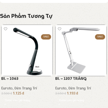
Sản Phẩm Tương Tự
SALE
SALE
BL – 1063
BL – 1207 TRẮNG
Euroto
,
Đèn Trang Trí
Euroto
,
Đèn Trang Trí
1.125
₫
1.193
₫
2.500
₫
2.650
₫
Thêm vào giỏ hàng
Thêm vào giỏ hàng