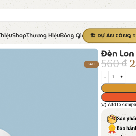
Thiệu
Shop
Thương Hiệu
Bảng Giá
DỰ ÁN CÔNG T
Đèn Lon 
560
₫
2
SALE
Add to comp
Sản phẩ
Bảo hàn