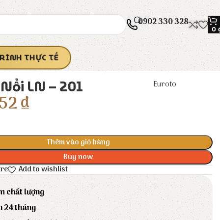
0902 330 328
0
RÌNH THỰC TẾ
Nổi LN – 201
Euroto
52
₫
Thêm vào giỏ hàng
Buy now
are
Add to wishlist
m chất lượng
h 24 tháng