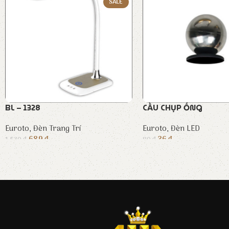
SALE
BL – 1328
CẦU CHỤP ỐNG
Euroto
,
Đèn Trang Trí
Euroto
,
Đèn LED
689
₫
36
₫
1.530
₫
80
₫