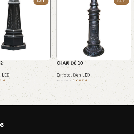
SALE
SALE
02
CHÂN ĐẾ 10
 LED
Euroto
,
Đèn LED
88
₫
5.985
₫
13.300
₫
e