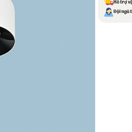
Hỗ trợ v
Đội ngũ 