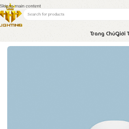
Skip to main content
Trang Chủ
Giới 
Trang chủ
Euroto
Đèn LED
Đèn Lon Nổi LN – 201