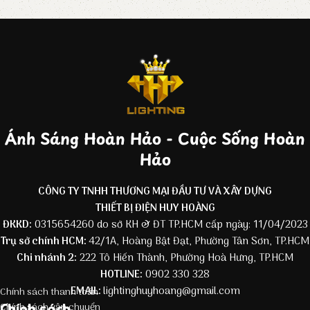
Ánh Sáng Hoàn Hảo - Cuộc Sống Hoàn
Hảo
CÔNG TY TNHH THƯƠNG MẠI ĐẦU TƯ VÀ XÂY DỰNG
THIẾT BỊ ĐIỆN HUY HOÀNG
ĐKKD:
0315654260 do sở KH & ĐT TP.HCM cấp ngày: 11/04/2023
Trụ sở chính HCM:
42/1A, Hoàng Bật Đạt, Phường Tân Sơn, TP.HCM
Chi nhánh 2:
222 Tô Hiến Thành, Phường Hoà Hưng, TP.HCM
HOTLINE:
0902 330 328
EMAIL:
lightinghuyhoang@gmail.com
Chính sách thanh toán
Chính sách
Chính sách vận chuyển