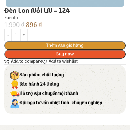
Đèn Lon Nổi LN – 124
Euroto
1.990
₫
896
₫
Thêm vào giỏ hàng
Buy now
Add to compare
Add to wishlist
Sản phẩm chất lượng
Bảo hành 24 tháng
Hỗ trợ vận chuyển nội thành
Đội ngũ tư vấn nhiệt tình, chuyên nghiệp