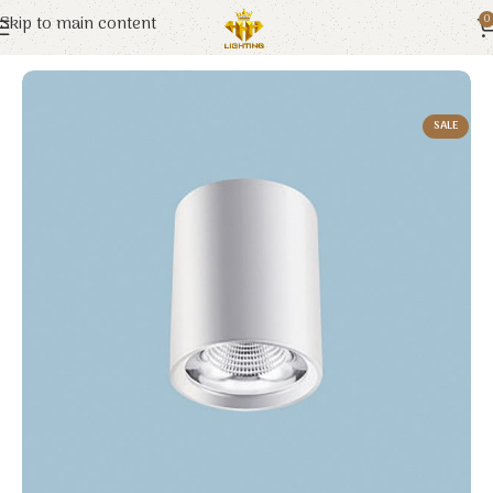
Skip to main content
0
Trang chủ
Euroto
Đèn LED
SALE