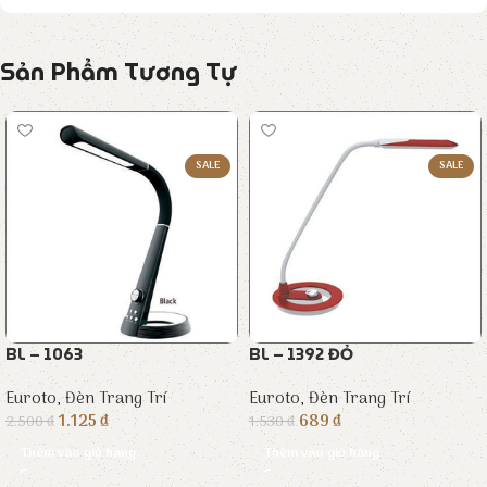
Sản Phẩm Tương Tự
SALE
SALE
BL – 1063
BL – 1392 ĐỎ
Euroto
,
Đèn Trang Trí
Euroto
,
Đèn Trang Trí
1.125
₫
689
₫
2.500
₫
1.530
₫
Thêm vào giỏ hàng
Thêm vào giỏ hàng