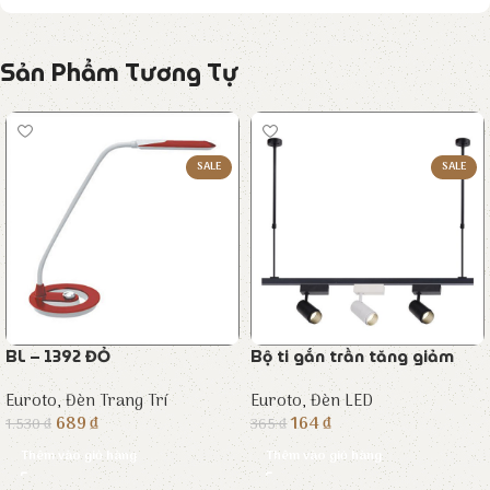
Sản Phẩm Tương Tự
SALE
SALE
BL – 1392 ĐỎ
Bộ ti gắn trần tăng giảm
Euroto
,
Đèn Trang Trí
Euroto
,
Đèn LED
689
₫
164
₫
1.530
₫
365
₫
Thêm vào giỏ hàng
Thêm vào giỏ hàng