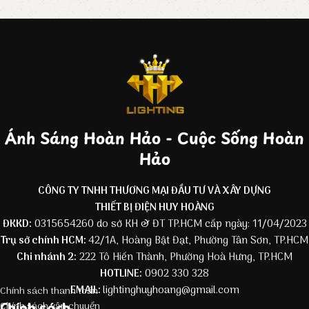
Ánh Sáng Hoàn Hảo - Cuộc Sống Hoàn
Hảo
CÔNG TY TNHH THƯƠNG MẠI ĐẦU TƯ VÀ XÂY DỰNG
THIẾT BỊ ĐIỆN HUY HOÀNG
ĐKKD:
0315654260 do sở KH & ĐT TP.HCM cấp ngày: 11/04/2023
Trụ sở chính HCM:
42/1A, Hoàng Bật Đạt, Phường Tân Sơn, TP.HCM
Chi nhánh 2:
222 Tô Hiến Thành, Phường Hoà Hưng, TP.HCM
HOTLINE:
0902 330 328
EMAIL:
lightinghuyhoang@gmail.com
Chính sách thanh toán
Chính sách
Chính sách vận chuyển