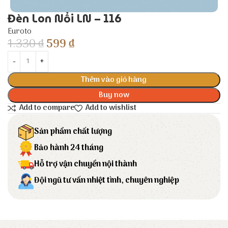
Đèn Lon Nổi LN – 116
Euroto
1.330
₫
599
₫
Thêm vào giỏ hàng
Buy now
Add to compare
Add to wishlist
Sản phẩm chất lượng
Bảo hành 24 tháng
Hỗ trợ vận chuyển nội thành
Đội ngũ tư vấn nhiệt tình, chuyên nghiệp