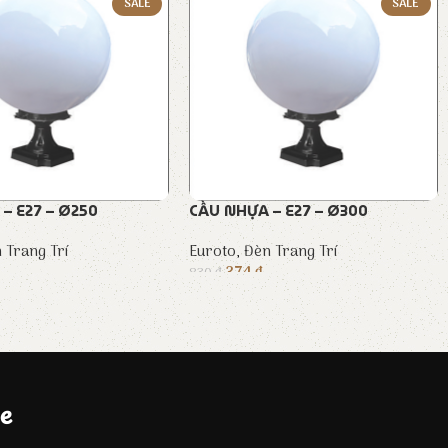
SALE
SALE
– E27 – Ø250
CẦU NHỰA – E27 – Ø300
 Trang Trí
Euroto
,
Đèn Trang Trí
374
₫
830
₫
e