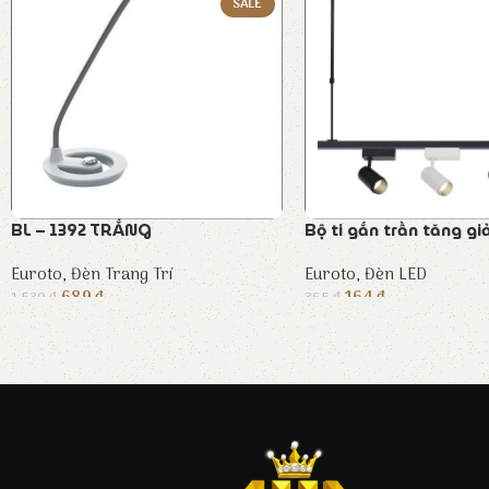
SALE
BL – 1392 TRẮNG
Bộ ti gắn trần tăng g
Euroto
,
Đèn Trang Trí
Euroto
,
Đèn LED
689
₫
164
₫
1.530
₫
365
₫