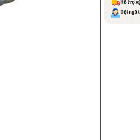
Hỗ trợ v
Đội ngũ 