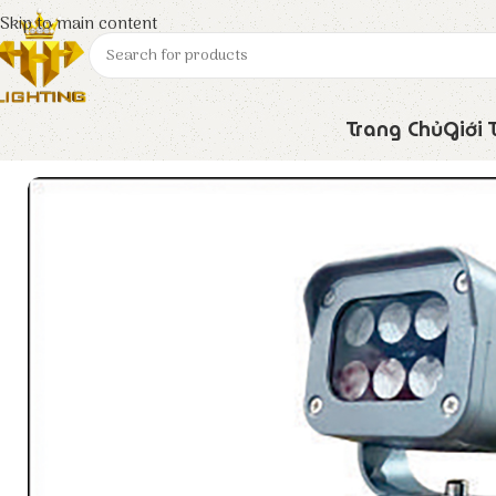
Skip to main content
Trang Chủ
Giới 
Trang chủ
Euroto
Đèn LED
Đèn Ghim Cỏ GC – 01