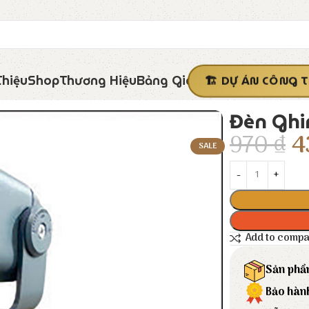
Thiệu
Shop
Thương Hiệu
Bảng Giá
DỰ ÁN CÔNG T
Đèn Ghi
970
₫
4
SALE
Add to comp
Sản phẩ
Bảo hàn