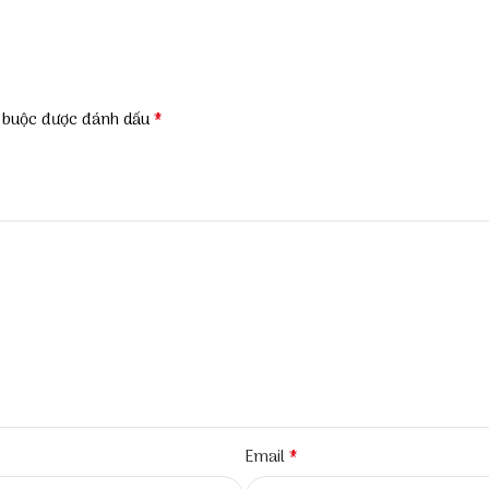
*
t buộc được đánh dấu
*
Email