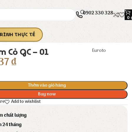
0902 330 328
0
RÌNH THỰC TẾ
m Cỏ GC – 01
Euroto
37
₫
Thêm vào giỏ hàng
Buy now
are
Add to wishlist
m chất lượng
h 24 tháng