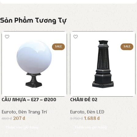
Sản Phẩm Tương Tự
SALE
SALE
CẦU NHỰA – E27 – Ø200
CHÂN ĐẾ 02
Euroto
,
Đèn Trang Trí
Euroto
,
Đèn LED
207
₫
1.688
₫
460
₫
3.750
₫
Thêm vào giỏ hàng
Thêm vào giỏ hàng