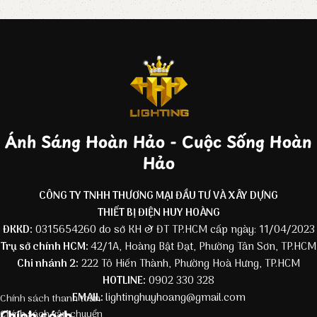
Ánh Sáng Hoàn Hảo - Cuộc Sống Hoàn
Hảo
CÔNG TY TNHH THƯƠNG MẠI ĐẦU TƯ VÀ XÂY DỰNG
THIẾT BỊ ĐIỆN HUY HOÀNG
ĐKKD:
0315654260 do sở KH & ĐT TP.HCM cấp ngày: 11/04/2023
Trụ sở chính HCM:
42/1A, Hoàng Bật Đạt, Phường Tân Sơn, TP.HCM
Chi nhánh 2:
222 Tô Hiến Thành, Phường Hoà Hưng, TP.HCM
HOTLINE:
0902 330 328
EMAIL:
lightinghuyhoang@gmail.com
Chính sách thanh toán
Chính sách
Chính sách vận chuyển