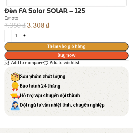
Đèn FA Solar SOLAR – 125
Euroto
7.350
₫
3.308
₫
Thêm vào giỏ hàng
Buy now
Add to compare
Add to wishlist
Sản phẩm chất lượng
Bảo hành 24 tháng
Hỗ trợ vận chuyển nội thành
Đội ngũ tư vấn nhiệt tình, chuyên nghiệp