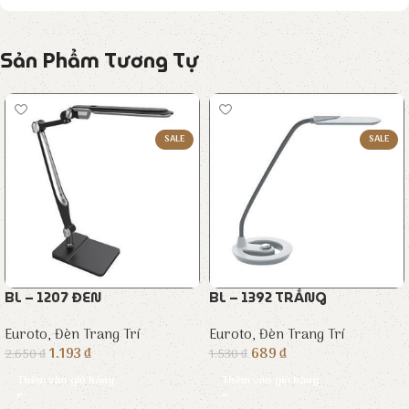
Sản Phẩm Tương Tự
SALE
SALE
BL – 1207 ĐEN
BL – 1392 TRẮNG
Euroto
,
Đèn Trang Trí
Euroto
,
Đèn Trang Trí
1.193
₫
689
₫
2.650
₫
1.530
₫
Thêm vào giỏ hàng
Thêm vào giỏ hàng