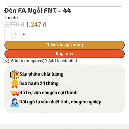
Đèn FA Ngồi FNT – 44
Euroto
2.770
₫
1.247
₫
Thêm vào giỏ hàng
Buy now
Add to compare
Add to wishlist
Sản phẩm chất lượng
Bảo hành 24 tháng
Hỗ trợ vận chuyển nội thành
Đội ngũ tư vấn nhiệt tình, chuyên nghiệp