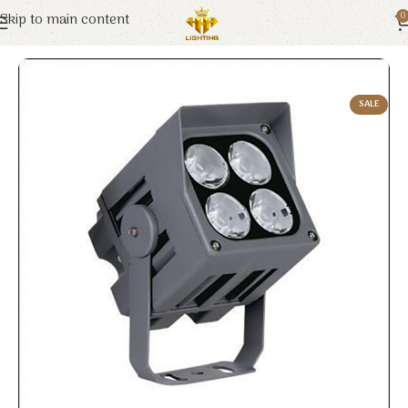
Skip to main content
0
Trang chủ
Euroto
Đèn LED
SALE