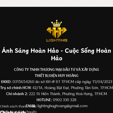
Ánh Sáng Hoàn Hảo - Cuộc Sống Hoàn
Hảo
CÔNG TY TNHH THƯƠNG MẠI ĐẦU TƯ VÀ XÂY DỰNG
THIẾT BỊ ĐIỆN HUY HOÀNG
ĐKKD:
0315654260 do sở KH & ĐT TP.HCM cấp ngày: 11/04/2023
Trụ sở chính HCM:
42/1A, Hoàng Bật Đạt, Phường Tân Sơn, TP.HCM
Chi nhánh 2:
222 Tô Hiến Thành, Phường Hoà Hưng, TP.HCM
HOTLINE:
0902 330 328
EMAIL:
lightinghuyhoang@gmail.com
Chính sách thanh toán
Chính sách
Chính sách vận chuyển