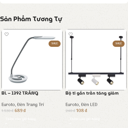
Sản Phẩm Tương Tự
SALE
SALE
BL – 1392 TRẮNG
Bộ ti gắn trần tăng giảm
Euroto
,
Đèn Trang Trí
Euroto
,
Đèn LED
689
₫
108
₫
1.530
₫
240
₫
Thêm vào giỏ hàng
Thêm vào giỏ hàng