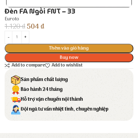
Đèn FA Ngồi FNT – 33
Euroto
1.120
₫
504
₫
Thêm vào giỏ hàng
Buy now
Add to compare
Add to wishlist
Sản phẩm chất lượng
Bảo hành 24 tháng
Hỗ trợ vận chuyển nội thành
Đội ngũ tư vấn nhiệt tình, chuyên nghiệp