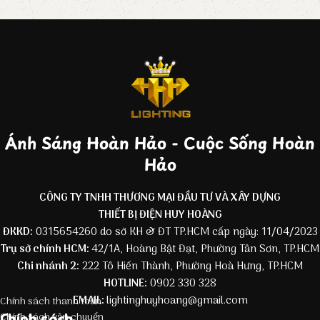
Ánh Sáng Hoàn Hảo - Cuộc Sống Hoàn
Hảo
CÔNG TY TNHH THƯƠNG MẠI ĐẦU TƯ VÀ XÂY DỰNG
THIẾT BỊ ĐIỆN HUY HOÀNG
ĐKKD:
0315654260 do sở KH & ĐT TP.HCM cấp ngày: 11/04/2023
Trụ sở chính HCM:
42/1A, Hoàng Bật Đạt, Phường Tân Sơn, TP.HCM
Chi nhánh 2:
222 Tô Hiến Thành, Phường Hoà Hưng, TP.HCM
HOTLINE:
0902 330 328
EMAIL:
lightinghuyhoang@gmail.com
Chính sách thanh toán
Chính sách
Chính sách vận chuyển