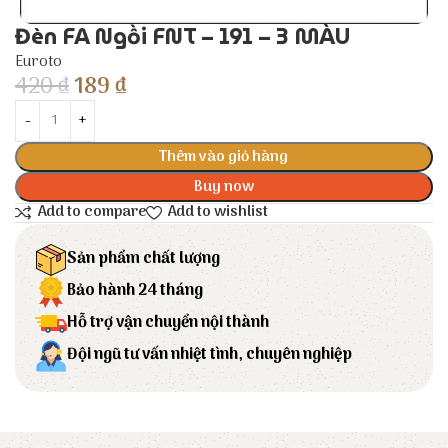
Đèn FA Ngồi FNT – 191 – 3 MÀU
Euroto
420
₫
189
₫
Thêm vào giỏ hàng
Buy now
Add to compare
Add to wishlist
Sản phẩm chất lượng
Bảo hành 24 tháng
Hỗ trợ vận chuyển nội thành
Đội ngũ tư vấn nhiệt tình, chuyên nghiệp