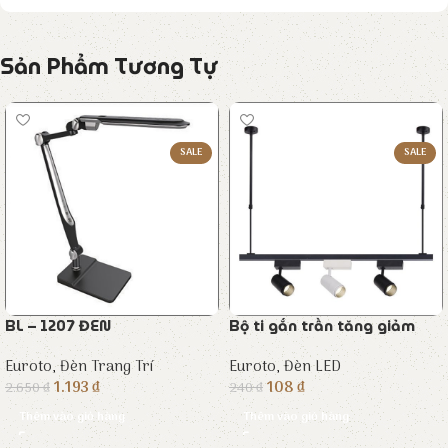
Sản Phẩm Tương Tự
SALE
SALE
BL – 1207 ĐEN
Bộ ti gắn trần tăng giảm
Euroto
,
Đèn Trang Trí
Euroto
,
Đèn LED
1.193
₫
108
₫
2.650
₫
240
₫
Thêm vào giỏ hàng
Thêm vào giỏ hàng