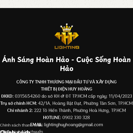
Ánh Sáng Hoàn Hảo - Cuộc Sống Hoàn
Hảo
CÔNG TY TNHH THƯƠNG MẠI ĐẦU TƯ VÀ XÂY DỰNG
THIẾT BỊ ĐIỆN HUY HOÀNG
ĐKKD:
0315654260 do sở KH & ĐT TP.HCM cấp ngày: 11/04/2023
Trụ sở chính HCM:
42/1A, Hoàng Bật Đạt, Phường Tân Sơn, TP.HCM
Chi nhánh 2:
222 Tô Hiến Thành, Phường Hoà Hưng, TP.HCM
HOTLINE:
0902 330 328
EMAIL:
lightinghuyhoang@gmail.com
Chính sách thanh toán
Chính sách
Chính sách vận chuyển