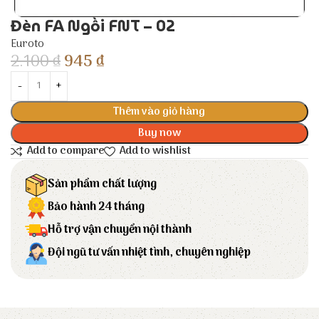
Đèn FA Ngồi FNT – 02
Euroto
2.100
₫
945
₫
Thêm vào giỏ hàng
Buy now
Add to compare
Add to wishlist
Sản phẩm chất lượng
Bảo hành 24 tháng
Hỗ trợ vận chuyển nội thành
Đội ngũ tư vấn nhiệt tình, chuyên nghiệp