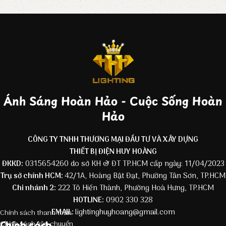
Ánh Sáng Hoàn Hảo - Cuộc Sống Hoàn
Hảo
CÔNG TY TNHH THƯƠNG MẠI ĐẦU TƯ VÀ XÂY DỰNG
THIẾT BỊ ĐIỆN HUY HOÀNG
ĐKKD:
0315654260 do sở KH & ĐT TP.HCM cấp ngày: 11/04/2023
Trụ sở chính HCM:
42/1A, Hoàng Bật Đạt, Phường Tân Sơn, TP.HCM
Chi nhánh 2:
222 Tô Hiến Thành, Phường Hoà Hưng, TP.HCM
HOTLINE:
0902 330 328
EMAIL:
lightinghuyhoang@gmail.com
Chính sách thanh toán
Chính sách
Chính sách vận chuyển