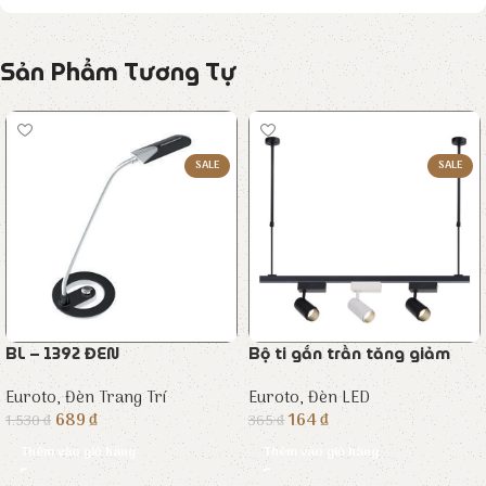
Sản Phẩm Tương Tự
SALE
SALE
BL – 1392 ĐEN
Bộ ti gắn trần tăng giảm
Euroto
,
Đèn Trang Trí
Euroto
,
Đèn LED
689
₫
164
₫
1.530
₫
365
₫
Thêm vào giỏ hàng
Thêm vào giỏ hàng