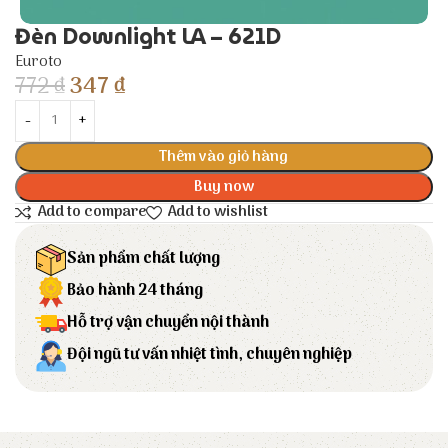
Đèn Downlight LA – 621D
Euroto
772
₫
347
₫
Thêm vào giỏ hàng
Buy now
Add to compare
Add to wishlist
Sản phẩm chất lượng
Bảo hành 24 tháng
Hỗ trợ vận chuyển nội thành
Đội ngũ tư vấn nhiệt tình, chuyên nghiệp