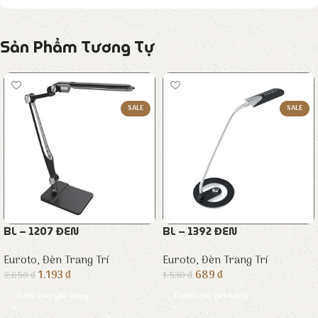
Sản Phẩm Tương Tự
SALE
SALE
BL – 1207 ĐEN
BL – 1392 ĐEN
Euroto
,
Đèn Trang Trí
Euroto
,
Đèn Trang Trí
1.193
₫
689
₫
2.650
₫
1.530
₫
Thêm vào giỏ hàng
Thêm vào giỏ hàng