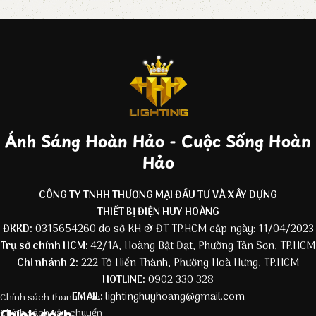
Ánh Sáng Hoàn Hảo - Cuộc Sống Hoàn
Hảo
CÔNG TY TNHH THƯƠNG MẠI ĐẦU TƯ VÀ XÂY DỰNG
THIẾT BỊ ĐIỆN HUY HOÀNG
ĐKKD:
0315654260 do sở KH & ĐT TP.HCM cấp ngày: 11/04/2023
Trụ sở chính HCM:
42/1A, Hoàng Bật Đạt, Phường Tân Sơn, TP.HCM
Chi nhánh 2:
222 Tô Hiến Thành, Phường Hoà Hưng, TP.HCM
HOTLINE:
0902 330 328
EMAIL:
lightinghuyhoang@gmail.com
Chính sách thanh toán
Chính sách
Chính sách vận chuyển