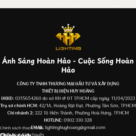
Ánh Sáng Hoàn Hảo - Cuộc Sống Hoàn
Hảo
CÔNG TY TNHH THƯƠNG MẠI ĐẦU TƯ VÀ XÂY DỰNG
THIẾT BỊ ĐIỆN HUY HOÀNG
ĐKKD:
0315654260 do sở KH & ĐT TP.HCM cấp ngày: 11/04/2023
Trụ sở chính HCM:
42/1A, Hoàng Bật Đạt, Phường Tân Sơn, TP.HCM
Chi nhánh 2:
222 Tô Hiến Thành, Phường Hoà Hưng, TP.HCM
HOTLINE:
0902 330 328
EMAIL:
lightinghuyhoang@gmail.com
Chính sách thanh toán
Chính sách
Chính sách vận chuyển