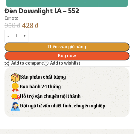
Đèn Downlight LA – 552
Euroto
950
₫
428
₫
Thêm vào giỏ hàng
Buy now
Add to compare
Add to wishlist
Sản phẩm chất lượng
Bảo hành 24 tháng
Hỗ trợ vận chuyển nội thành
Đội ngũ tư vấn nhiệt tình, chuyên nghiệp