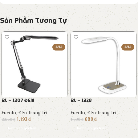
Sản Phẩm Tương Tự
SALE
SALE
BL – 1207 ĐEN
BL – 1328
Euroto
,
Đèn Trang Trí
Euroto
,
Đèn Trang Trí
1.193
₫
689
₫
2.650
₫
1.530
₫
Thêm vào giỏ hàng
Thêm vào giỏ hàng