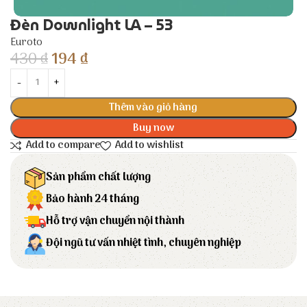
Đèn Downlight LA – 53
Euroto
430
₫
194
₫
Thêm vào giỏ hàng
Buy now
Add to compare
Add to wishlist
Sản phẩm chất lượng
Bảo hành 24 tháng
Hỗ trợ vận chuyển nội thành
Đội ngũ tư vấn nhiệt tình, chuyên nghiệp