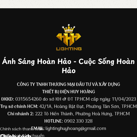
Ánh Sáng Hoàn Hảo - Cuộc Sống Hoàn
Hảo
CÔNG TY TNHH THƯƠNG MẠI ĐẦU TƯ VÀ XÂY DỰNG
THIẾT BỊ ĐIỆN HUY HOÀNG
ĐKKD:
0315654260 do sở KH & ĐT TP.HCM cấp ngày: 11/04/2023
Trụ sở chính HCM:
42/1A, Hoàng Bật Đạt, Phường Tân Sơn, TP.HCM
Chi nhánh 2:
222 Tô Hiến Thành, Phường Hoà Hưng, TP.HCM
HOTLINE:
0902 330 328
EMAIL:
lightinghuyhoang@gmail.com
Chính sách thanh toán
Chính sách
Chính sách vận chuyển