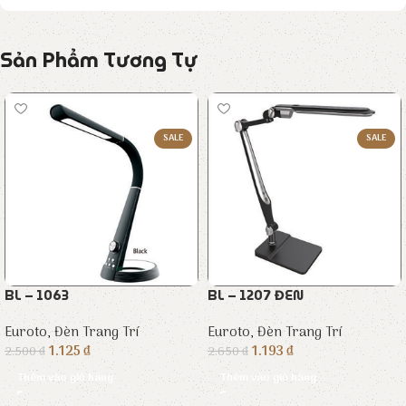
Sản Phẩm Tương Tự
SALE
SALE
BL – 1063
BL – 1207 ĐEN
Euroto
,
Đèn Trang Trí
Euroto
,
Đèn Trang Trí
1.125
₫
1.193
₫
2.500
₫
2.650
₫
Thêm vào giỏ hàng
Thêm vào giỏ hàng