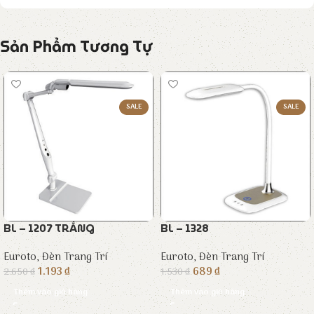
Sản Phẩm Tương Tự
SALE
SALE
BL – 1207 TRẮNG
BL – 1328
Euroto
,
Đèn Trang Trí
Euroto
,
Đèn Trang Trí
1.193
₫
689
₫
2.650
₫
1.530
₫
Thêm vào giỏ hàng
Thêm vào giỏ hàng