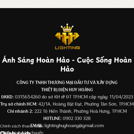
Ánh Sáng Hoàn Hảo - Cuộc Sống Hoàn
Hảo
CÔNG TY TNHH THƯƠNG MẠI ĐẦU TƯ VÀ XÂY DỰNG
THIẾT BỊ ĐIỆN HUY HOÀNG
ĐKKD:
0315654260 do sở KH & ĐT TP.HCM cấp ngày: 11/04/2023
Trụ sở chính HCM:
42/1A, Hoàng Bật Đạt, Phường Tân Sơn, TP.HCM
Chi nhánh 2:
222 Tô Hiến Thành, Phường Hoà Hưng, TP.HCM
HOTLINE:
0902 330 328
EMAIL:
lightinghuyhoang@gmail.com
Chính sách thanh toán
Chính sách
Chính sách vận chuyển