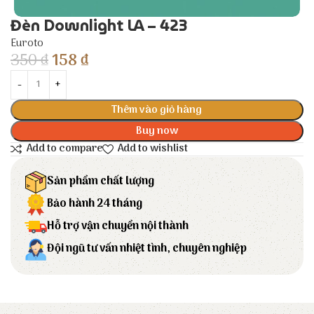
Đèn Downlight LA – 423
Euroto
350
₫
158
₫
Thêm vào giỏ hàng
Buy now
Add to compare
Add to wishlist
Sản phẩm chất lượng
Bảo hành 24 tháng
Hỗ trợ vận chuyển nội thành
Đội ngũ tư vấn nhiệt tình, chuyên nghiệp