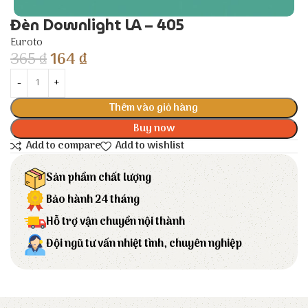
Đèn Downlight LA – 405
Euroto
365
₫
164
₫
Thêm vào giỏ hàng
Buy now
Add to compare
Add to wishlist
Sản phẩm chất lượng
Bảo hành 24 tháng
Hỗ trợ vận chuyển nội thành
Đội ngũ tư vấn nhiệt tình, chuyên nghiệp