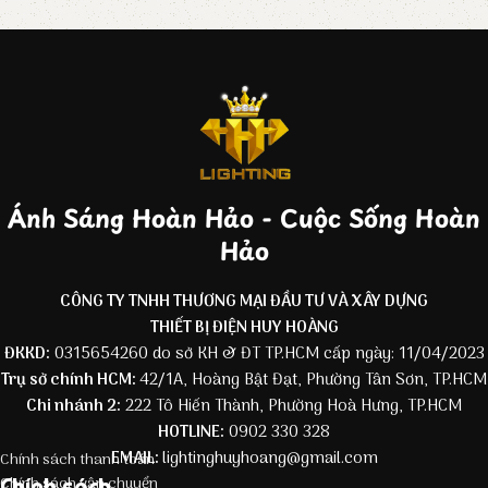
Ánh Sáng Hoàn Hảo - Cuộc Sống Hoàn
Hảo
CÔNG TY TNHH THƯƠNG MẠI ĐẦU TƯ VÀ XÂY DỰNG
THIẾT BỊ ĐIỆN HUY HOÀNG
ĐKKD:
0315654260 do sở KH & ĐT TP.HCM cấp ngày: 11/04/2023
Trụ sở chính HCM:
42/1A, Hoàng Bật Đạt, Phường Tân Sơn, TP.HCM
Chi nhánh 2:
222 Tô Hiến Thành, Phường Hoà Hưng, TP.HCM
HOTLINE:
0902 330 328
EMAIL:
lightinghuyhoang@gmail.com
Chính sách thanh toán
Chính sách
Chính sách vận chuyển