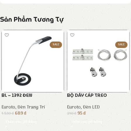
Sản Phẩm Tương Tự
SALE
SALE
BL – 1392 ĐEN
BỘ DÂY CÁP TREO
Euroto
,
Đèn Trang Trí
Euroto
,
Đèn LED
689
₫
95
₫
1.530
₫
210
₫
Thêm vào giỏ hàng
Thêm vào giỏ hàng