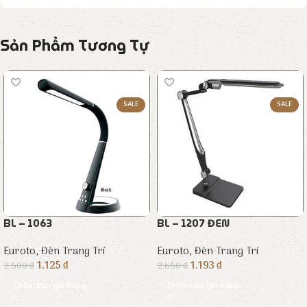
Sản Phẩm Tương Tự
SALE
SALE
BL – 1063
BL – 1207 ĐEN
Euroto
,
Đèn Trang Trí
Euroto
,
Đèn Trang Trí
1.125
₫
1.193
₫
2.500
₫
2.650
₫
Thêm vào giỏ hàng
Thêm vào giỏ hàng