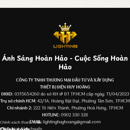
Ánh Sáng Hoàn Hảo - Cuộc Sống Hoàn
Hảo
CÔNG TY TNHH THƯƠNG MẠI ĐẦU TƯ VÀ XÂY DỰNG
THIẾT BỊ ĐIỆN HUY HOÀNG
ĐKKD:
0315654260 do sở KH & ĐT TP.HCM cấp ngày: 11/04/2023
Trụ sở chính HCM:
42/1A, Hoàng Bật Đạt, Phường Tân Sơn, TP.HCM
Chi nhánh 2:
222 Tô Hiến Thành, Phường Hoà Hưng, TP.HCM
HOTLINE:
0902 330 328
EMAIL:
lightinghuyhoang@gmail.com
Chính sách thanh toán
Chính sách
Chính sách vận chuyển