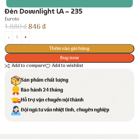
Đèn Downlight LA – 235
Euroto
1.880
₫
846
₫
Thêm vào giỏ hàng
Buy now
Add to compare
Add to wishlist
Sản phẩm chất lượng
Bảo hành 24 tháng
Hỗ trợ vận chuyển nội thành
Đội ngũ tư vấn nhiệt tình, chuyên nghiệp