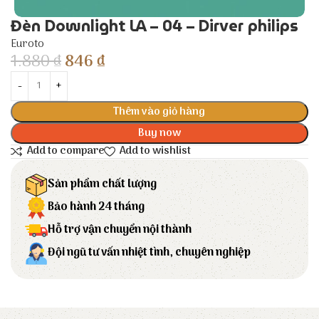
Đèn Downlight LA – 04 – Dirver philips
Euroto
1.880
₫
846
₫
Thêm vào giỏ hàng
Buy now
Add to compare
Add to wishlist
Sản phẩm chất lượng
Bảo hành 24 tháng
Hỗ trợ vận chuyển nội thành
Đội ngũ tư vấn nhiệt tình, chuyên nghiệp