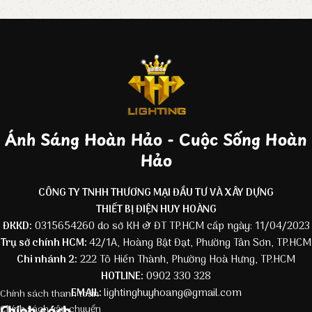
Ánh Sáng Hoàn Hảo - Cuộc Sống Hoàn
Hảo
CÔNG TY TNHH THƯƠNG MẠI ĐẦU TƯ VÀ XÂY DỰNG
THIẾT BỊ ĐIỆN HUY HOÀNG
ĐKKD:
0315654260 do sở KH & ĐT TP.HCM cấp ngày: 11/04/2023
Trụ sở chính HCM:
42/1A, Hoàng Bật Đạt, Phường Tân Sơn, TP.HCM
Chi nhánh 2:
222 Tô Hiến Thành, Phường Hoà Hưng, TP.HCM
HOTLINE:
0902 330 328
EMAIL:
lightinghuyhoang@gmail.com
Chính sách thanh toán
Chính sách
Chính sách vận chuyển