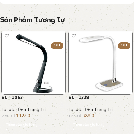
Sản Phẩm Tương Tự
SALE
SALE
BL – 1063
BL – 1328
Euroto
,
Đèn Trang Trí
Euroto
,
Đèn Trang Trí
1.125
₫
689
₫
2.500
₫
1.530
₫
Thêm vào giỏ hàng
Thêm vào giỏ hàng