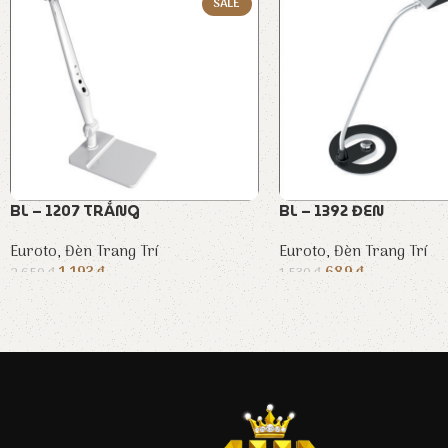
SALE
BL – 1207 TRẮNG
BL – 1392 ĐEN
Euroto
,
Đèn Trang Trí
Euroto
,
Đèn Trang Trí
1.193
₫
689
₫
2.650
₫
1.530
₫