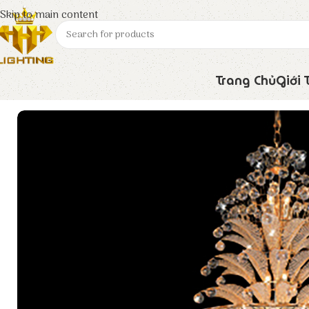
Skip to main content
Trang Chủ
Giới 
Trang chủ
Euroto
Đèn Trang Trí
Đèn Chùm Pha Lê CFL-79