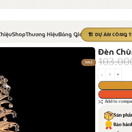
Thiệu
Shop
Thương Hiệu
Bảng Giá
DỰ ÁN CÔNG T
Đèn Chù
103.0
SALE
Add to comp
Sản phẩ
Bảo hàn