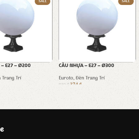
SALE
SALE
– E27 – Ø200
CẦU NHỰA – E27 – Ø300
 Trang Trí
Euroto
,
Đèn Trang Trí
374
₫
830
₫
e