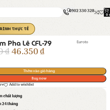
0902 330 328
0
RÌNH THỰC TẾ
m Pha Lê CFL-79
Euroto
00
₫
46.350
₫
Thêm vào giỏ hàng
Buy now
are
Add to wishlist
m chất lượng
h 24 tháng