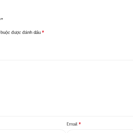
9”
*
t buộc được đánh dấu
*
Email