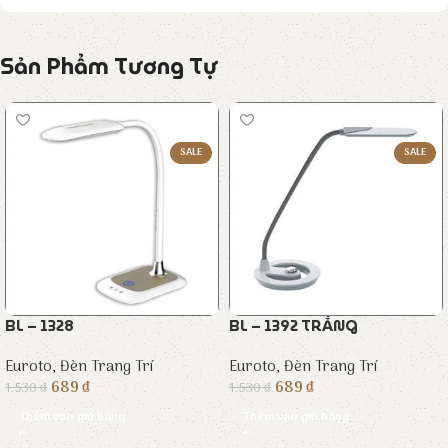
Sản Phẩm Tương Tự
SALE
SALE
BL – 1328
BL – 1392 TRẮNG
Euroto
,
Đèn Trang Trí
Euroto
,
Đèn Trang Trí
689
₫
689
₫
1.530
₫
1.530
₫
Thêm vào giỏ hàng
Thêm vào giỏ hàng