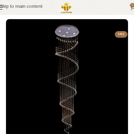
Skip to main content
0
Trang chủ
Euroto
Đèn Trang Trí
SALE