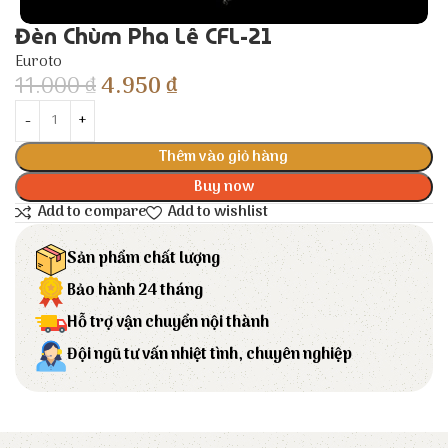
Đèn Chùm Pha Lê CFL-21
Euroto
11.000
₫
4.950
₫
Thêm vào giỏ hàng
Buy now
Add to compare
Add to wishlist
Sản phẩm chất lượng
Bảo hành 24 tháng
Hỗ trợ vận chuyển nội thành
Đội ngũ tư vấn nhiệt tình, chuyên nghiệp