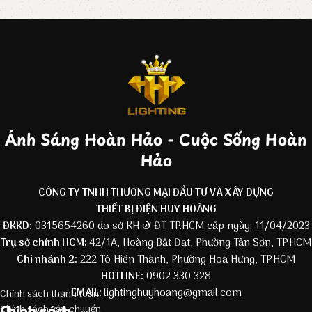
Ánh Sáng Hoàn Hảo - Cuộc Sống Hoàn
Hảo
CÔNG TY TNHH THƯƠNG MẠI ĐẦU TƯ VÀ XÂY DỰNG
THIẾT BỊ ĐIỆN HUY HOÀNG
ĐKKD:
0315654260 do sở KH & ĐT TP.HCM cấp ngày: 11/04/2023
Trụ sở chính HCM:
42/1A, Hoàng Bật Đạt, Phường Tân Sơn, TP.HCM
Chi nhánh 2:
222 Tô Hiến Thành, Phường Hoà Hưng, TP.HCM
HOTLINE:
0902 330 328
EMAIL:
lightinghuyhoang@gmail.com
Chính sách thanh toán
Chính sách
Chính sách vận chuyển