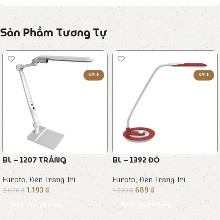
Sản Phẩm Tương Tự
SALE
SALE
BL – 1207 TRẮNG
BL – 1392 ĐỎ
Euroto
,
Đèn Trang Trí
Euroto
,
Đèn Trang Trí
1.193
₫
689
₫
2.650
₫
1.530
₫
Thêm vào giỏ hàng
Thêm vào giỏ hàng