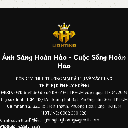
Ánh Sáng Hoàn Hảo - Cuộc Sống Hoàn
Hảo
CÔNG TY TNHH THƯƠNG MẠI ĐẦU TƯ VÀ XÂY DỰNG
THIẾT BỊ ĐIỆN HUY HOÀNG
ĐKKD:
0315654260 do sở KH & ĐT TP.HCM cấp ngày: 11/04/2023
Trụ sở chính HCM:
42/1A, Hoàng Bật Đạt, Phường Tân Sơn, TP.HCM
Chi nhánh 2:
222 Tô Hiến Thành, Phường Hoà Hưng, TP.HCM
HOTLINE:
0902 330 328
EMAIL:
lightinghuyhoang@gmail.com
Chính sách thanh toán
Chính sách
Chính sách vận chuyển