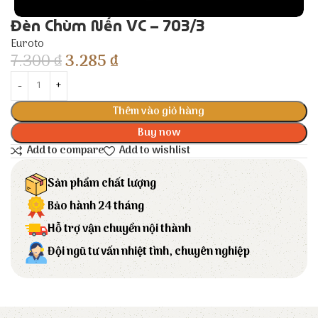
Đèn Chùm Nến VC – 703/3
Euroto
7.300
₫
3.285
₫
Thêm vào giỏ hàng
Buy now
Add to compare
Add to wishlist
Sản phẩm chất lượng
Bảo hành 24 tháng
Hỗ trợ vận chuyển nội thành
Đội ngũ tư vấn nhiệt tình, chuyên nghiệp