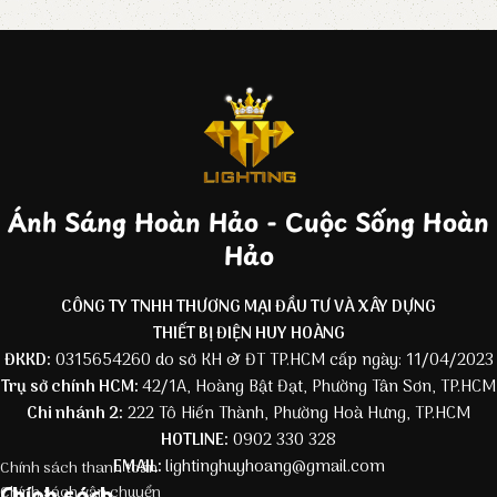
Ánh Sáng Hoàn Hảo - Cuộc Sống Hoàn
Hảo
CÔNG TY TNHH THƯƠNG MẠI ĐẦU TƯ VÀ XÂY DỰNG
THIẾT BỊ ĐIỆN HUY HOÀNG
ĐKKD:
0315654260 do sở KH & ĐT TP.HCM cấp ngày: 11/04/2023
Trụ sở chính HCM:
42/1A, Hoàng Bật Đạt, Phường Tân Sơn, TP.HCM
Chi nhánh 2:
222 Tô Hiến Thành, Phường Hoà Hưng, TP.HCM
HOTLINE:
0902 330 328
EMAIL:
lightinghuyhoang@gmail.com
Chính sách thanh toán
Chính sách
Chính sách vận chuyển