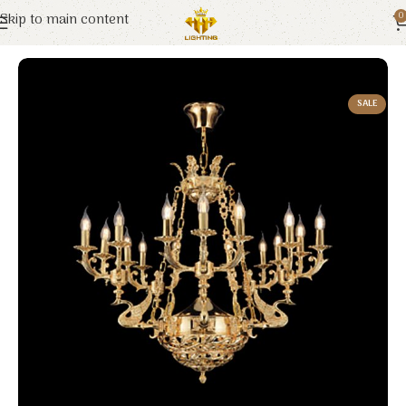
Skip to main content
0
Trang chủ
Euroto
Đèn Trang Trí
SALE