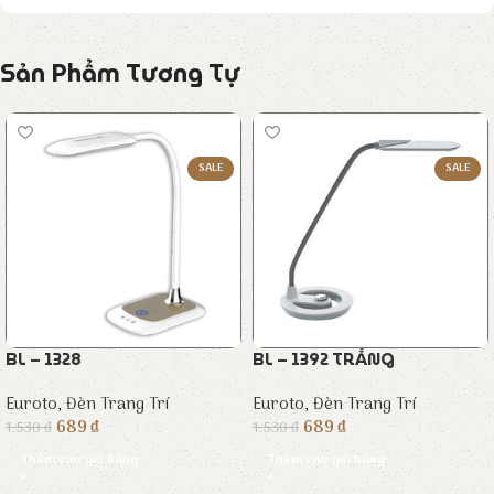
Sản Phẩm Tương Tự
SALE
SALE
BL – 1328
BL – 1392 TRẮNG
Euroto
,
Đèn Trang Trí
Euroto
,
Đèn Trang Trí
689
₫
689
₫
1.530
₫
1.530
₫
Thêm vào giỏ hàng
Thêm vào giỏ hàng