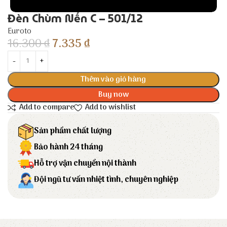
Đèn Chùm Nến C – 501/12
Euroto
16.300
₫
7.335
₫
Thêm vào giỏ hàng
Buy now
Add to compare
Add to wishlist
Sản phẩm chất lượng
Bảo hành 24 tháng
Hỗ trợ vận chuyển nội thành
Đội ngũ tư vấn nhiệt tình, chuyên nghiệp