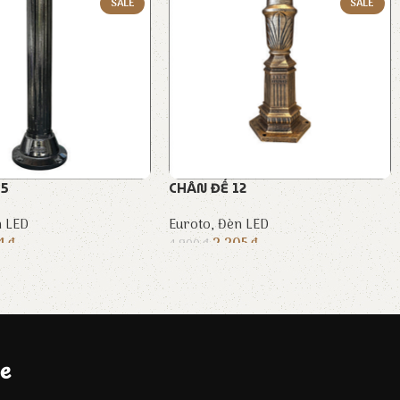
SALE
SALE
05
CHÂN ĐẾ 12
 LED
Euroto
,
Đèn LED
74
₫
2.205
₫
4.900
₫
e