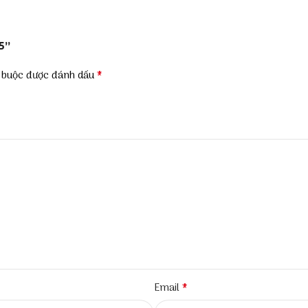
5”
*
t buộc được đánh dấu
*
Email