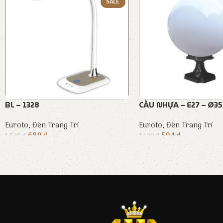
SALE
BL – 1328
CẦU NHỰA – E27 – Ø3
Euroto
,
Đèn Trang Trí
Euroto
,
Đèn Trang Trí
689
₫
504
₫
1.530
₫
1.120
₫