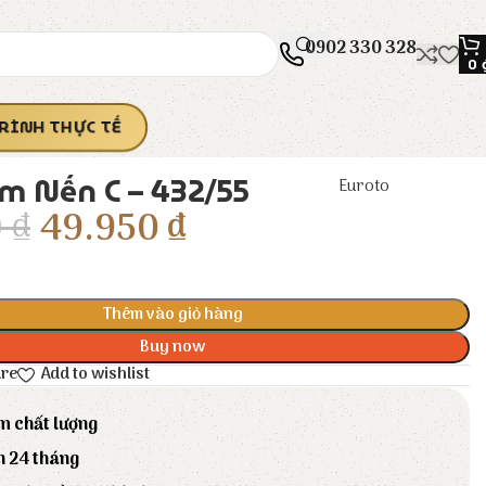
0902 330 328
0
RÌNH THỰC TẾ
m Nến C – 432/55
Euroto
0
₫
49.950
₫
Thêm vào giỏ hàng
Buy now
are
Add to wishlist
m chất lượng
h 24 tháng