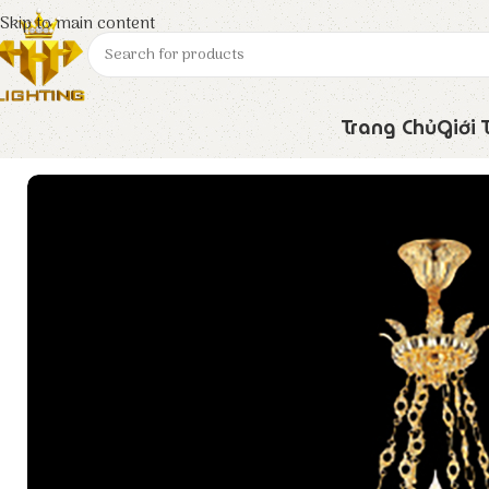
Skip to main content
Trang Chủ
Giới 
Trang chủ
Euroto
Đèn Trang Trí
Đèn Chùm Nến C – 432/55