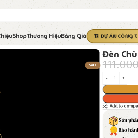
Thiệu
Shop
Thương Hiệu
Bảng Giá
DỰ ÁN CÔNG T
Đèn Chù
111.00
SALE
Add to comp
Sản phẩ
Bảo hàn