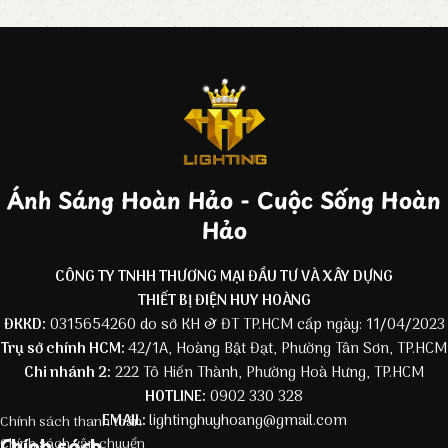
Ánh Sáng Hoàn Hảo - Cuộc Sống Hoàn
Hảo
CÔNG TY TNHH THƯƠNG MẠI ĐẦU TƯ VÀ XÂY DỰNG
THIẾT BỊ ĐIỆN HUY HOÀNG
ĐKKD:
0315654260 do sở KH & ĐT TP.HCM cấp ngày: 11/04/2023
Trụ sở chính HCM:
42/1A, Hoàng Bật Đạt, Phường Tân Sơn, TP.HCM
Chi nhánh 2:
222 Tô Hiến Thành, Phường Hoà Hưng, TP.HCM
HOTLINE:
0902 330 328
EMAIL:
lightinghuyhoang@gmail.com
Chính sách thanh toán
Chính sách
Chính sách vận chuyển