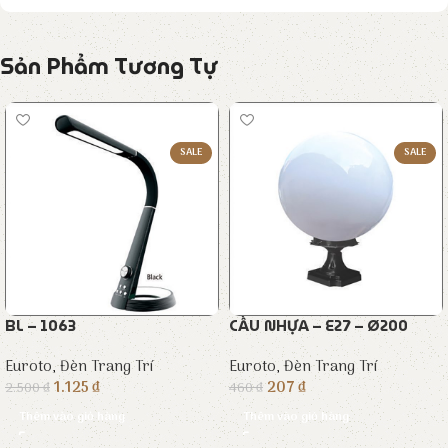
Sản Phẩm Tương Tự
SALE
SALE
BL – 1063
CẦU NHỰA – E27 – Ø200
Euroto
,
Đèn Trang Trí
Euroto
,
Đèn Trang Trí
1.125
₫
207
₫
2.500
₫
460
₫
Thêm vào giỏ hàng
Thêm vào giỏ hàng