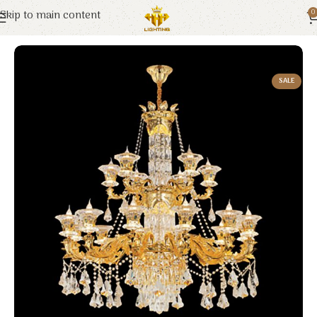
Skip to main content
0
Trang chủ
Euroto
Đèn Trang Trí
SALE