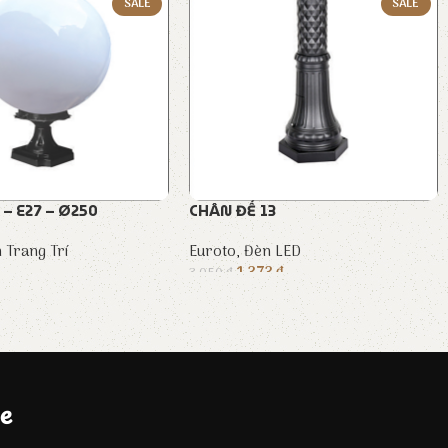
SALE
SALE
– E27 – Ø250
CHÂN ĐẾ 13
 Trang Trí
Euroto
,
Đèn LED
1.373
₫
3.050
₫
e