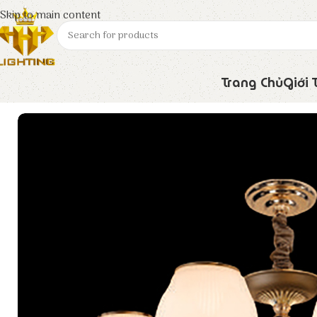
Skip to main content
Trang Chủ
Giới 
Trang chủ
Euroto
Đèn Trang Trí
Đèn Chùm LED C-77/6