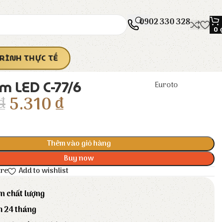
0902 330 328
0
RÌNH THỰC TẾ
m LED C-77/6
Euroto
₫
5.310
₫
Thêm vào giỏ hàng
Buy now
are
Add to wishlist
m chất lượng
h 24 tháng