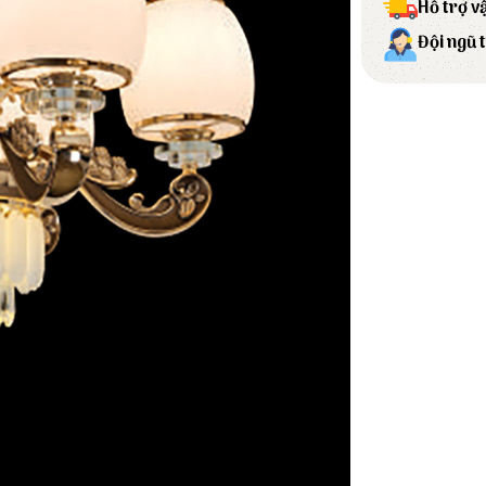
Hỗ trợ v
Đội ngũ 