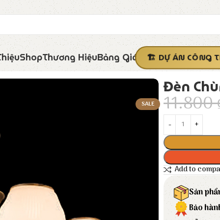
Thiệu
Shop
Thương Hiệu
Bảng Giá
DỰ ÁN CÔNG T
Đèn Chù
11.800
SALE
Add to comp
Sản phẩ
Bảo hàn