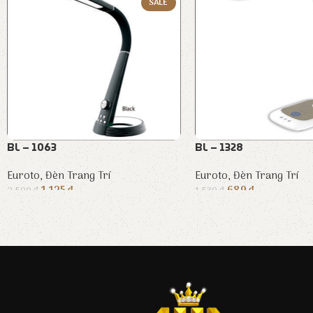
SALE
BL – 1063
BL – 1328
Euroto
,
Đèn Trang Trí
Euroto
,
Đèn Trang Trí
1.125
₫
689
₫
2.500
₫
1.530
₫