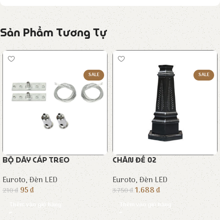
Sản Phẩm Tương Tự
SALE
SALE
BỘ DÂY CÁP TREO
CHÂN ĐẾ 02
Euroto
,
Đèn LED
Euroto
,
Đèn LED
95
₫
1.688
₫
210
₫
3.750
₫
Thêm vào giỏ hàng
Thêm vào giỏ hàng