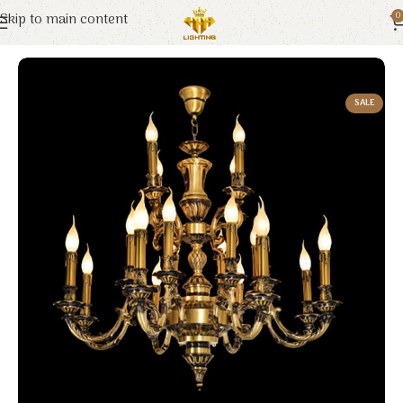
Skip to main content
0
Trang chủ
Euroto
Đèn Trang Trí
SALE