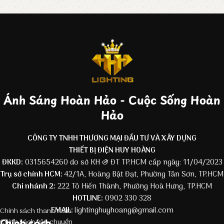
Ánh Sáng Hoàn Hảo - Cuộc Sống Hoàn
Hảo
CÔNG TY TNHH THƯƠNG MẠI ĐẦU TƯ VÀ XÂY DỰNG
THIẾT BỊ ĐIỆN HUY HOÀNG
ĐKKD:
0315654260 do sở KH & ĐT TP.HCM cấp ngày: 11/04/2023
Trụ sở chính HCM:
42/1A, Hoàng Bật Đạt, Phường Tân Sơn, TP.HCM
Chi nhánh 2:
222 Tô Hiến Thành, Phường Hoà Hưng, TP.HCM
HOTLINE:
0902 330 328
EMAIL:
lightinghuyhoang@gmail.com
Chính sách thanh toán
Chính sách
Chính sách vận chuyển