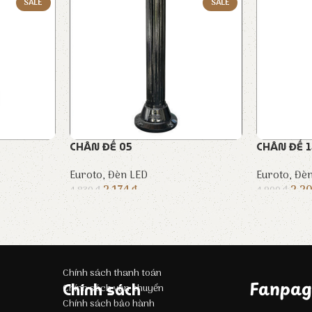
SALE
SALE
CHÂN ĐẾ 05
CHÂN ĐẾ 1
Euroto
,
Đèn LED
Euroto
,
Đèn
2.174
₫
2.2
4.830
₫
4.900
₫
Chính sách thanh toán
Fanpag
Chính sách
Chính sách vận chuyển
Chính sách bảo hành