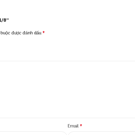
1/8”
*
t buộc được đánh dấu
*
Email