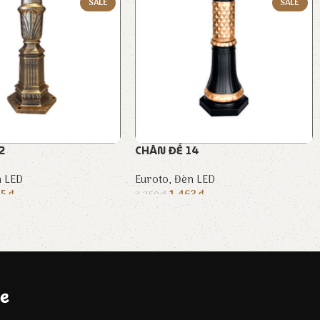
SALE
SALE
2
CHÂN ĐẾ 14
 LED
Euroto
,
Đèn LED
05
₫
1.463
₫
3.250
₫
e