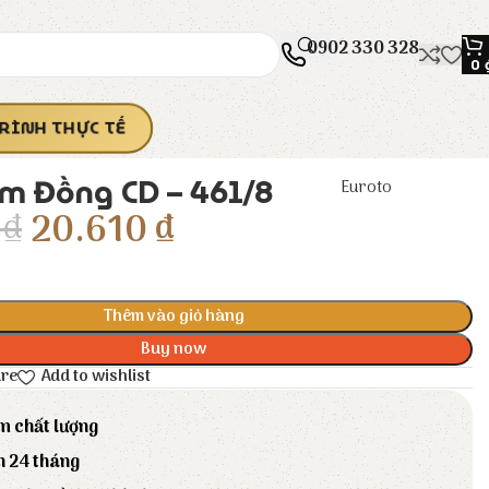
0902 330 328
0
RÌNH THỰC TẾ
m Đồng CD – 461/8
Euroto
0
₫
20.610
₫
Thêm vào giỏ hàng
Buy now
are
Add to wishlist
m chất lượng
h 24 tháng