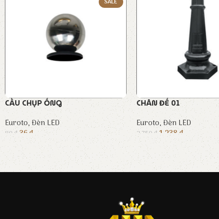
SALE
CẦU CHỤP ỐNG
CHÂN ĐẾ 01
Euroto
,
Đèn LED
Euroto
,
Đèn LED
36
₫
1.238
₫
80
₫
2.750
₫