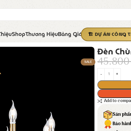
Thiệu
Shop
Thương Hiệu
Bảng Giá
DỰ ÁN CÔNG T
Đèn Chù
45.80
SALE
Add to comp
Sản phẩ
Bảo hàn