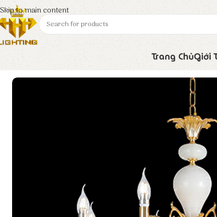
Skip to main content
Trang Chủ
Giới 
Trang chủ
Euroto
Đèn Trang Trí
Đèn Chùm Đồng CD – 461/8