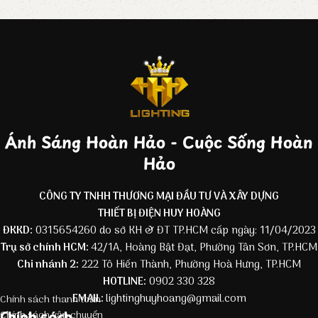
Ánh Sáng Hoàn Hảo - Cuộc Sống Hoàn
Hảo
CÔNG TY TNHH THƯƠNG MẠI ĐẦU TƯ VÀ XÂY DỰNG
THIẾT BỊ ĐIỆN HUY HOÀNG
ĐKKD:
0315654260 do sở KH & ĐT TP.HCM cấp ngày: 11/04/2023
Trụ sở chính HCM:
42/1A, Hoàng Bật Đạt, Phường Tân Sơn, TP.HCM
Chi nhánh 2:
222 Tô Hiến Thành, Phường Hoà Hưng, TP.HCM
HOTLINE:
0902 330 328
EMAIL:
lightinghuyhoang@gmail.com
Chính sách thanh toán
Chính sách
Chính sách vận chuyển