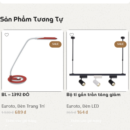
Sản Phẩm Tương Tự
SALE
SALE
BL – 1392 ĐỎ
Bộ ti gắn trần tăng giảm
Euroto
,
Đèn Trang Trí
Euroto
,
Đèn LED
689
₫
164
₫
1.530
₫
365
₫
Thêm vào giỏ hàng
Thêm vào giỏ hàng