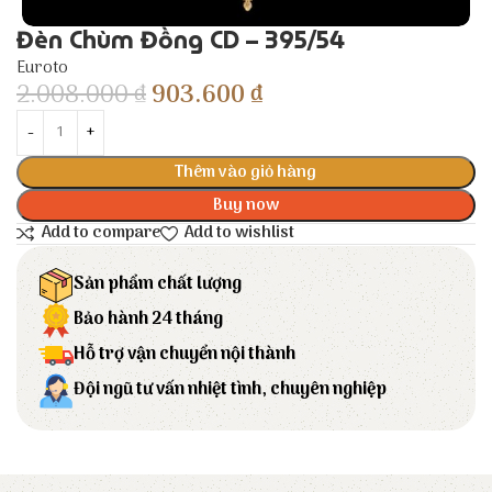
Đèn Chùm Đồng CD – 395/54
Euroto
2.008.000
₫
903.600
₫
Thêm vào giỏ hàng
Buy now
Add to compare
Add to wishlist
Sản phẩm chất lượng
Bảo hành 24 tháng
Hỗ trợ vận chuyển nội thành
Đội ngũ tư vấn nhiệt tình, chuyên nghiệp