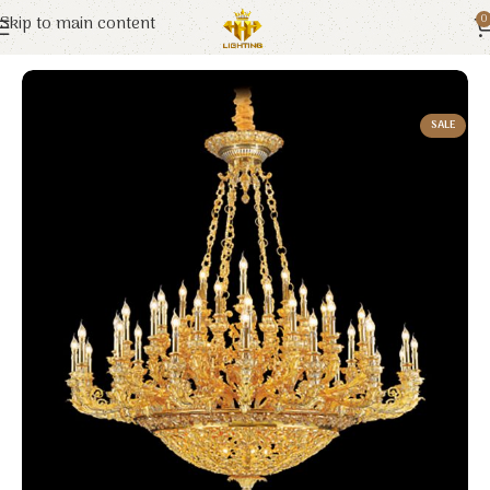
Skip to main content
0
Trang chủ
Euroto
Đèn Trang Trí
SALE