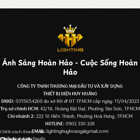
Ánh Sáng Hoàn Hảo - Cuộc Sống Hoàn
Hảo
CÔNG TY TNHH THƯƠNG MẠI ĐẦU TƯ VÀ XÂY DỰNG
THIẾT BỊ ĐIỆN HUY HOÀNG
ĐKKD:
0315654260 do sở KH & ĐT TP.HCM cấp ngày: 11/04/2023
Trụ sở chính HCM:
42/1A, Hoàng Bật Đạt, Phường Tân Sơn, TP.HCM
Chi nhánh 2:
222 Tô Hiến Thành, Phường Hoà Hưng, TP.HCM
HOTLINE:
0902 330 328
EMAIL:
lightinghuyhoang@gmail.com
Chính sách thanh toán
Chính sách
Chính sách vận chuyển