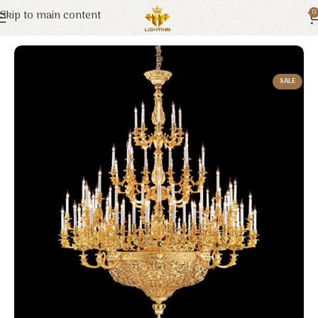
Skip to main content
0
Trang chủ
Euroto
Đèn Trang Trí
SALE