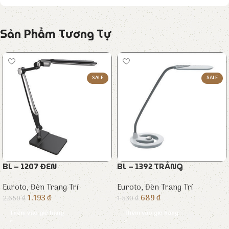
Sản Phẩm Tương Tự
SALE
SALE
BL – 1207 ĐEN
BL – 1392 TRẮNG
Euroto
,
Đèn Trang Trí
Euroto
,
Đèn Trang Trí
1.193
₫
689
₫
2.650
₫
1.530
₫
Thêm vào giỏ hàng
Thêm vào giỏ hàng