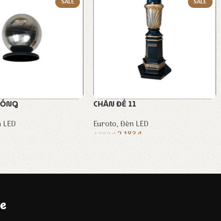
SALE
SALE
 ỐNG
CHÂN ĐẾ 11
 LED
Euroto
,
Đèn LED
2.183
₫
4.850
₫
e