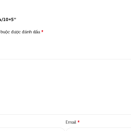
4/10+5”
*
t buộc được đánh dấu
*
Email