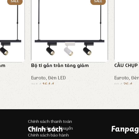
SALE
SALE
iảm
Bộ ti gắn trần tăng giảm
CẦU CHỤP
Euroto
,
Đèn LED
Euroto
,
Đèn
164
₫
36
₫
365
₫
80
₫
Chính sách thanh toán
Fanpag
Chính sách
Chính sách vận chuyển
Chính sách bảo hành