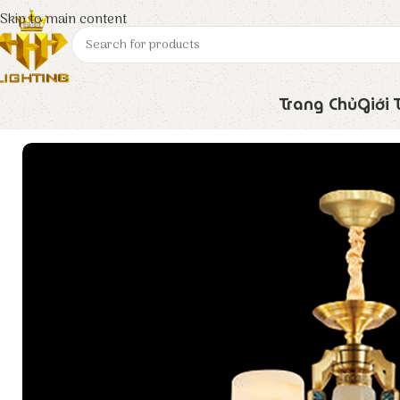
Skip to main content
Trang Chủ
Giới 
Trang chủ
Euroto
Đèn Trang Trí
Đèn Chùm Đồng CD – 184/10