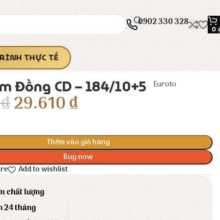
0902 330 328
0
RÌNH THỰC TẾ
m Đồng CD – 184/10+5
Euroto
0
₫
29.610
₫
Thêm vào giỏ hàng
Buy now
are
Add to wishlist
m chất lượng
h 24 tháng