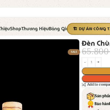
Thiệu
Shop
Thương Hiệu
Bảng Giá
DỰ ÁN CÔNG T
+5
Đèn Chù
65.80
SALE
Add to comp
Sản phẩ
Bảo hàn