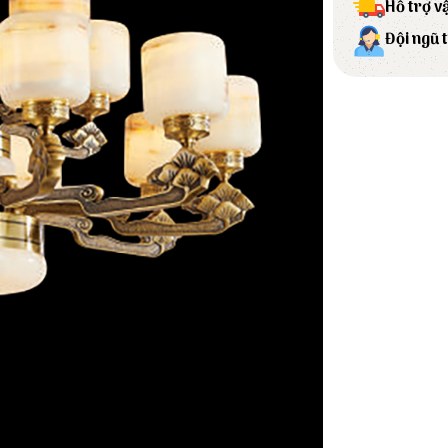
Hỗ trợ v
Đội ngũ 