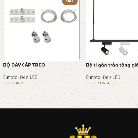
SALE
BỘ DÂY CÁP TREO
Bộ ti gắn trần tăng g
Euroto
,
Đèn LED
Euroto
,
Đèn LED
95
₫
108
₫
210
₫
240
₫