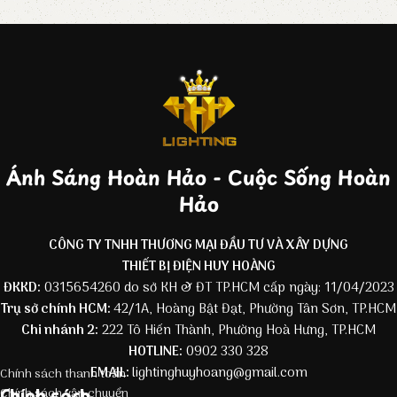
Ánh Sáng Hoàn Hảo - Cuộc Sống Hoàn
Hảo
CÔNG TY TNHH THƯƠNG MẠI ĐẦU TƯ VÀ XÂY DỰNG
THIẾT BỊ ĐIỆN HUY HOÀNG
ĐKKD:
0315654260 do sở KH & ĐT TP.HCM cấp ngày: 11/04/2023
Trụ sở chính HCM:
42/1A, Hoàng Bật Đạt, Phường Tân Sơn, TP.HCM
Chi nhánh 2:
222 Tô Hiến Thành, Phường Hoà Hưng, TP.HCM
HOTLINE:
0902 330 328
EMAIL:
lightinghuyhoang@gmail.com
Chính sách thanh toán
Chính sách
Chính sách vận chuyển