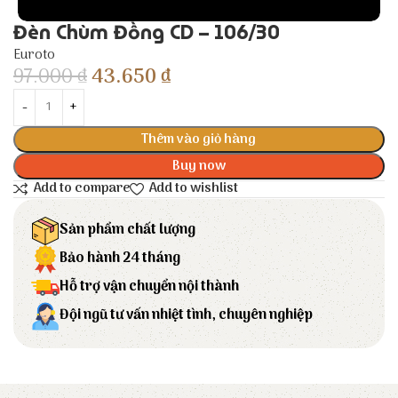
Đèn Chùm Đồng CD – 106/30
Euroto
97.000
₫
43.650
₫
Thêm vào giỏ hàng
Buy now
Add to compare
Add to wishlist
Sản phẩm chất lượng
Bảo hành 24 tháng
Hỗ trợ vận chuyển nội thành
Đội ngũ tư vấn nhiệt tình, chuyên nghiệp