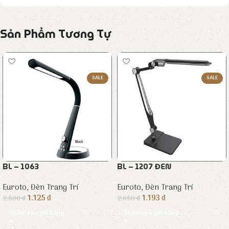
Sản Phẩm Tương Tự
SALE
SALE
BL – 1063
BL – 1207 ĐEN
Euroto
,
Đèn Trang Trí
Euroto
,
Đèn Trang Trí
1.125
₫
1.193
₫
2.500
₫
2.650
₫
Thêm vào giỏ hàng
Thêm vào giỏ hàng