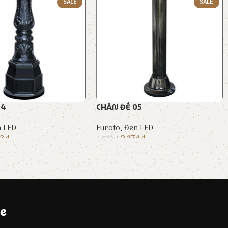
SALE
SALE
04
CHÂN ĐẾ 05
 LED
Euroto
,
Đèn LED
43
₫
2.174
₫
4.830
₫
e