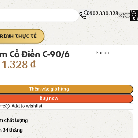
0902 330 328
0
RÌNH THỰC TẾ
m Cổ Điển C-90/6
Euroto
1.328
₫
Thêm vào giỏ hàng
Buy now
are
Add to wishlist
m chất lượng
h 24 tháng