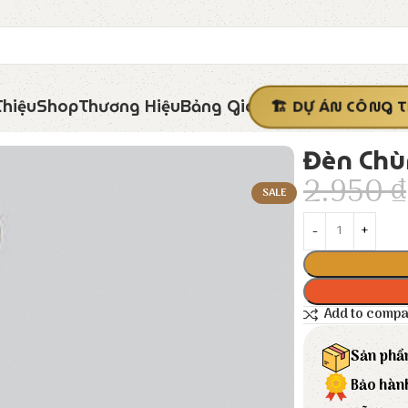
Thiệu
Shop
Thương Hiệu
Bảng Giá
DỰ ÁN CÔNG T
Đèn Chù
2.950
₫
SALE
Add to comp
Sản phẩ
Bảo hàn