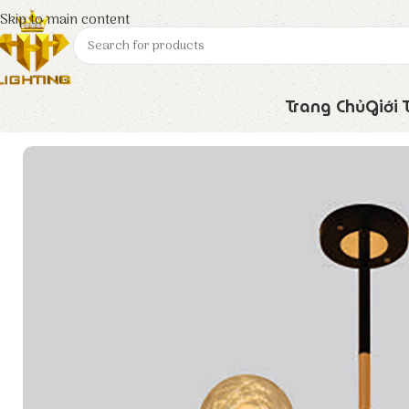
Skip to main content
Trang Chủ
Giới 
Trang chủ
Euroto
Đèn Trang Trí
Đèn Chùm Cổ Điển C-90/6