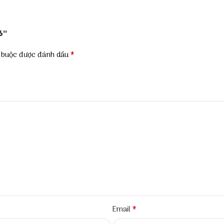
6”
*
t buộc được đánh dấu
*
Email