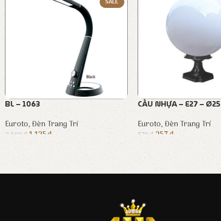
SALE
BL – 1063
CẦU NHỰA – E27 – Ø2
Euroto
,
Đèn Trang Trí
Euroto
,
Đèn Trang Trí
1.125
₫
257
₫
2.500
₫
570
₫