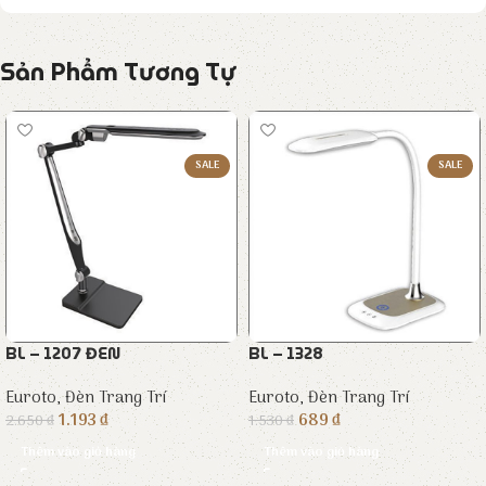
Sản Phẩm Tương Tự
SALE
SALE
BL – 1207 ĐEN
BL – 1328
Euroto
,
Đèn Trang Trí
Euroto
,
Đèn Trang Trí
1.193
₫
689
₫
2.650
₫
1.530
₫
Thêm vào giỏ hàng
Thêm vào giỏ hàng