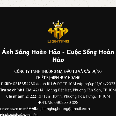
Ánh Sáng Hoàn Hảo - Cuộc Sống Hoàn
Hảo
CÔNG TY TNHH THƯƠNG MẠI ĐẦU TƯ VÀ XÂY DỰNG
THIẾT BỊ ĐIỆN HUY HOÀNG
ĐKKD:
0315654260 do sở KH & ĐT TP.HCM cấp ngày: 11/04/2023
Trụ sở chính HCM:
42/1A, Hoàng Bật Đạt, Phường Tân Sơn, TP.HCM
Chi nhánh 2:
222 Tô Hiến Thành, Phường Hoà Hưng, TP.HCM
HOTLINE:
0902 330 328
EMAIL:
lightinghuyhoang@gmail.com
Chính sách thanh toán
Chính sách
Chính sách vận chuyển