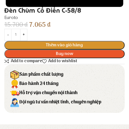
Đèn Chùm Cổ Điển C-58/8
Euroto
15.700
₫
7.065
₫
Thêm vào giỏ hàng
Buy now
Add to compare
Add to wishlist
Sản phẩm chất lượng
Bảo hành 24 tháng
Hỗ trợ vận chuyển nội thành
Đội ngũ tư vấn nhiệt tình, chuyên nghiệp